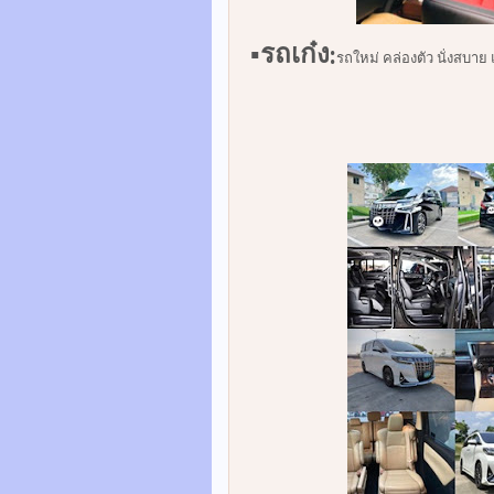
▪️รถเก๋ง:
รถใหม่ คล่องตัว นั่งสบาย 