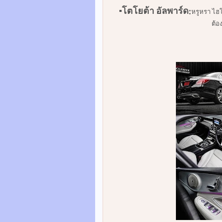
▪️โตโยต้า อัลพาร์ด:
หรูหรา ไฮโ
ต้อ