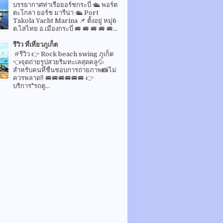
บรรยากาศท่าเรือยอร์ชกระบี่ 🛳 พอร์ต
ตะโกลา ยอร์ช มารีน่า 🛳 Port
Takola Yacht Marina 📌 ตั้งอยู่ หมู่6
ต.ไสไทย อ.เมืองกระบี่ 🚐 🚐 🚐 🚐 🚐...
รีวิว ที่เที่ยวภูเก็ต
#รีวิว 👉 Rock beach swing ภูเก็ต
👈จุดถ่ายรูปสวยริมทะเลสุดคลู💦
สำหรับคนที่ชื่นชอบการถ่ายภาพ📸ไม่
ควรพลาด‼️ 🚐🚐🚐🚐🚐🚐 👉
บริการ"รถตู...