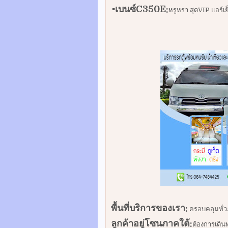
▪️เบนซ์C350E:
หรูหรา สุดVIP แอร์เ
พื้นที่บริการของเรา:
ครอบคลุมทั่ว
ลูกค้าอยู่โซนภาคใต้:
ต้องการเดิน