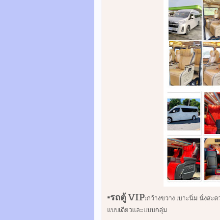
▪️รถตู้ VIP
:
กว้างขวาง เบาะนิ่ม นั่งส
แบบเดี่ยวและแบบกลุ่ม