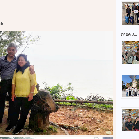
ite
ตลอด 3...