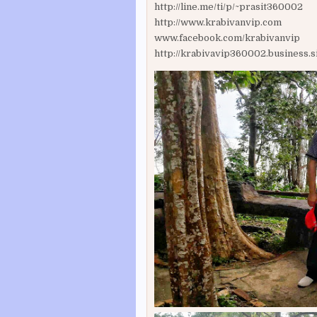
http://line.me/ti/p/~prasit360002
http://www.krabivanvip.com
www.facebook.com/krabivanvip
http://krabivavip360002.business.s