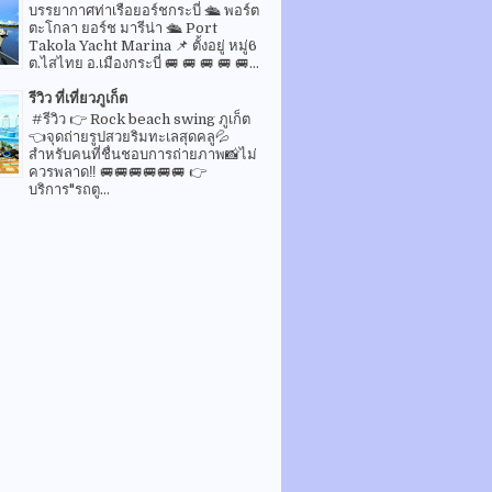
บรรยากาศท่าเรือยอร์ชกระบี่ 🛳 พอร์ต
ตะโกลา ยอร์ช มารีน่า 🛳 Port
Takola Yacht Marina 📌 ตั้งอยู่ หมู่6
ต.ไสไทย อ.เมืองกระบี่ 🚐 🚐 🚐 🚐 🚐...
รีวิว ที่เที่ยวภูเก็ต
#รีวิว 👉 Rock beach swing ภูเก็ต
👈จุดถ่ายรูปสวยริมทะเลสุดคลู💦
สำหรับคนที่ชื่นชอบการถ่ายภาพ📸ไม่
ควรพลาด‼️ 🚐🚐🚐🚐🚐🚐 👉
บริการ"รถตู...