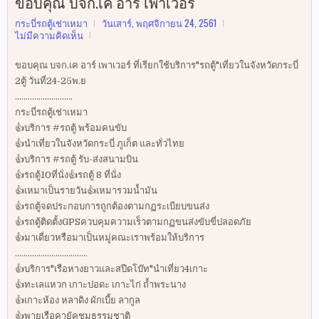
ขอบคุณ บจก.เค อาร์ เพาเวอร์
กระบี่รถตู้เช่าเหมา
วันเสาร์, พฤศจิกายน 24, 2561
ไม่มีความคิดเห็น
ขอบคุณ บจก.เค อาร์ เพาเวอร์ ที่เรียกใช้บริการ"รถตู้"เที่ยวในจังหวัดกระบี่
2ตู้ วันที่24-25พ.ย
...........................
กระบี่รถตู้เช่าเหมา
👍บริการ #รถตู้ พร้อมคนขับ
👍นำเที่ยวในจังหวัดกระบี่ ภูเก็ต และทั่วไทย
👍บริการ #รถตู้ รับ-ส่งสนามบิน
👍รถตู้10ที่นั่ง👍รถตู้ 8 ที่นั่ง
👍เหมาเป็นรายวัน👍เหมารวมน้ำมัน
👍รถตู้จดประกอบการถูกต้องตามกฏระเบียบขนส่ง
👍รถตู้ติดตั้งGPSควบคุมความเร็วตามกฏขนส่งขับขี่ปลอดภัย
👍มาเดี่ยวหรือมาเป็นหมู่คณะเราพร้อมให้บริการ
..................................
👍บริการ"เรือหางยาวและสปีดโบ๊ท"นำเที่ยว4เกาะ
👍ทะเลแหวก เกาะปอดะ เกาะไก่ ถ้ำพระนาง
👍เกาะห้อง หลาดิง ผักเบี้ย ลากูล
👍พายเรือคายัคชมธรรมชาติ