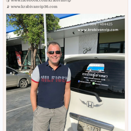
🌎 www.facebook.com/krabivanvip
📡 www.krabivanvip36.com