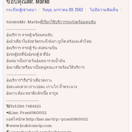
ขอบคุณMr. Marko
กระบี่รถตู้เช่าเหมา
วันพุธ, มกราคม 09, 2562
ไม่มีความคิดเห็น
ขอบคุณMr. Marko
ที่เรียกใช้บริการรถเก๋งพร้อมคนขับ
..................................
👍บริการ #รถตู้ พร้อมคนขับ
👍นำเที่ยวในจังหวัดกระบี่ พังงา ภูเก็ต ตรังและทั่วไทย
👍บริการ #รถตู้ รับ-ส่งสนามบิน
👍รถตู้10ที่นั่ง👍รถตู้ 8 ที่นั่ง
👍เหมาเป็นรายวัน👍เหมารวมน้ำมัน
👍มาเดี่ยวหรือมาเป็นหมู่คณะเราพร้อมให้บริการ
..................................
👍บริการ"เรือ"นำเที่ยว4เกาะ
👍ทะเลแหวก เกาะปอดะ เกาะไก่ ถ้ำพระนาง
👍เกาะห้อง หลาดิง ผักเบี้ย ลากูล
.....................................
📶Tel.084-7484425
📲Line. Prasit360002
แอดไลน์กด http://line.me/ti/p/~prasit360002
🌐 www.krabivanvip.com