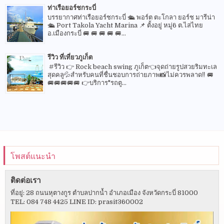
ท่าเรือยอร์ชกระบี่
บรรยากาศท่าเรือยอร์ชกระบี่ 🛳 พอร์ต ตะโกลา ยอร์ช มารีน่า
🛳 Port Takola Yacht Marina 📌 ตั้งอยู่ หมู่6 ต.ไสไทย
อ.เมืองกระบี่ 🚐 🚐 🚐 🚐 🚐...
รีวิว ที่เที่ยวภูเก็ต
#รีวิว 👉 Rock beach swing ภูเก็ต👈จุดถ่ายรูปสวยริมทะเล
สุดคลู💦สำหรับคนที่ชื่นชอบการถ่ายภาพ📸ไม่ควรพลาด‼️ 🚐
🚐🚐🚐🚐🚐 👉บริการ"รถตู...
โพสต์แนะนำ
ติดต่อเรา
ที่อยู่: 28 ถนนหุตางกูร ตำบลปากน้ำ อำเภอเมือง จังหวัดกระบี่ 81000
TEL: 084 748 4425 LINE ID: prasit360002