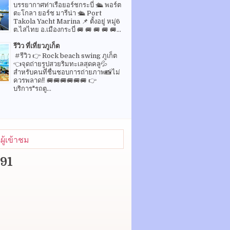
บรรยากาศท่าเรือยอร์ชกระบี่ 🛳 พอร์ต
ตะโกลา ยอร์ช มารีน่า 🛳 Port
Takola Yacht Marina 📌 ตั้งอยู่ หมู่6
ต.ไสไทย อ.เมืองกระบี่ 🚐 🚐 🚐 🚐 🚐...
รีวิว ที่เที่ยวภูเก็ต
#รีวิว 👉 Rock beach swing ภูเก็ต
👈จุดถ่ายรูปสวยริมทะเลสุดคลู💦
สำหรับคนที่ชื่นชอบการถ่ายภาพ📸ไม่
ควรพลาด‼️ 🚐🚐🚐🚐🚐🚐 👉
บริการ"รถตู...
ู้เข้าชม
291