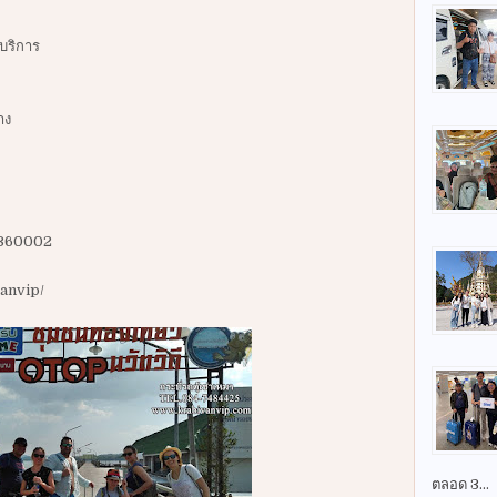
บริการ
าง
it360002
anvip/
ตลอด 3...