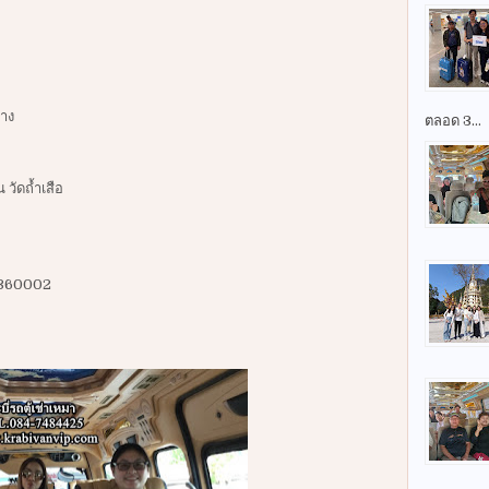
าง
ตลอด 3...
ัดถ้ำเสือ
it360002