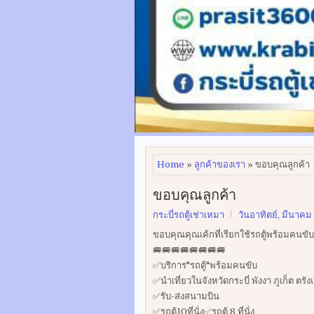
Home
»
ลูกค้าของเรา
» ขอบคุณลูกค้า
ขอบคุณลูกค้า
กระบี่รถตู้เช่าเหมา
วันอาทิตย์, มีนาคม 
ขอบคุณคุณเค้กที่เรียกใช้รถตู้พร้อมคนขับ
🚐🚐🚐🚐🚐🚐🚐🚐
✅บริการ"รถตู้"พร้อมคนขับ
✅นำเที่ยวในจังหวัดกระบี่ พังงา ภูเก็ต ตรั
✅รับ-ส่งสนามบิน
✅รถตู้10ที่นั่ง✅รถตู้ 8 ที่นั่ง