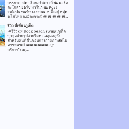
บรรยากาศท่าเรือยอร์ชกระบี่ 🛳 พอร์ต
ตะโกลา ยอร์ช มารีน่า 🛳 Port
Takola Yacht Marina 📌 ตั้งอยู่ หมู่6
ต.ไสไทย อ.เมืองกระบี่ 🚐 🚐 🚐 🚐 🚐...
รีวิว ที่เที่ยวภูเก็ต
#รีวิว 👉 Rock beach swing ภูเก็ต
👈จุดถ่ายรูปสวยริมทะเลสุดคลู💦
สำหรับคนที่ชื่นชอบการถ่ายภาพ📸ไม่
ควรพลาด‼️ 🚐🚐🚐🚐🚐🚐 👉
บริการ"รถตู...