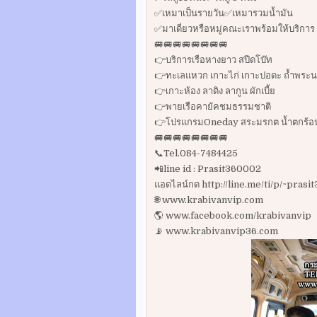
✅เหมาเป็นรายวัน✅เหมารวมน้ำมัน
✅มาเดี่ยวหรือหมู่คณะเราพร้อมให้บริการ
🚐🚐🚐🚐🚐🚐🚐🚐
👉บริการเรือหางยาว สปีดโบ๊ท
👉ทะเลแหวก เกาะไก่ เกาะปอดะ ถ้ำพระน
👉เกาะห้อง ลาดิง ลากูน ผักเบี้ย
👉พายเรือคายัคชมธรรมชาติ
👉โปรแกรมOneday สระมรกต น้ำตกร้อน ว
🚐🚐🚐🚐🚐🚐🚐🚐
📞Tel.084-7484425
📲line id : Prasit360002
แอดไลน์กด http://line.me/ti/p/~pras
🌐 www.krabivanvip.com
🌎 www.facebook.com/krabivanvip
📡 www.krabivanvip36.com