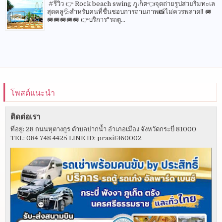
#รีวิว 👉 Rock beach swing ภูเก็ต👈จุดถ่ายรูปสวยริมทะเล
สุดคลู💦สำหรับคนที่ชื่นชอบการถ่ายภาพ📸ไม่ควรพลาด‼️ 🚐
🚐🚐🚐🚐🚐 👉บริการ"รถตู...
โพสต์แนะนำ
ติดต่อเรา
ที่อยู่: 28 ถนนหุตางกูร ตำบลปากน้ำ อำเภอเมือง จังหวัดกระบี่ 81000
TEL: 084 748 4425 LINE ID: prasit360002