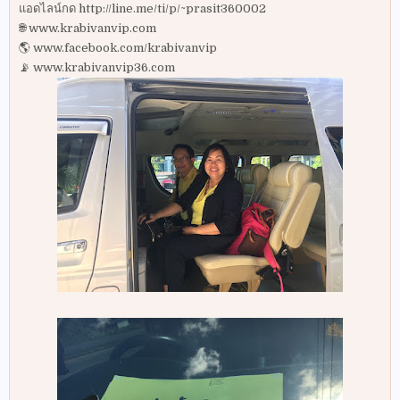
แอดไลน์กด http://line.me/ti/p/~prasit360002
🌐 www.krabivanvip.com
🌎 www.facebook.com/krabivanvip
📡 www.krabivanvip36.com