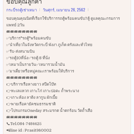
ขอบคุณลูกค้า
กระบี่รถตู้เช่าเหมา
วันศุกร์, เมษายน 26, 2562
ขอบคุณคุณนิดที่เรียกใช้บริการรถตู้พร้อมคนขับ7ตู้ ดูแลคุณะกรมการ
แพทย์ 2วัน
🚐🚐🚐🚐🚐🚐🚐🚐
✅บริการ"รถตู้"พร้อมคนขับ
✅นำเที่ยวในจังหวัดกระบี่ พังงา ภูเก็ต ตรังและทั่วไทย
✅รับ-ส่งสนามบิน
✅รถตู้10ที่นั่ง✅รถตู้ 8 ที่นั่ง
✅เหมาเป็นรายวัน✅เหมารวมน้ำมัน
✅มาเดี่ยวหรือหมู่คณะเราพร้อมให้บริการ
🚐🚐🚐🚐🚐🚐🚐🚐
👉บริการเรือหางยาว สปีดโบ๊ท
👉ทะเลแหวก เกาะไก่ เกาะปอดะ ถ้ำพระนาง
👉เกาะห้อง ลาดิง ลากูน ผักเบี้ย
👉พายเรือคายัคชมธรรมชาติ
👉โปรแกรมOneday สระมรกต น้ำตกร้อน วัดถ้ำเสือ
🚐🚐🚐🚐🚐🚐🚐🚐
📞Tel.084-7484425
📲line id : Prasit360002