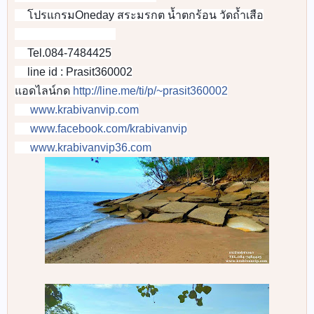
👉
โปรแกรมOneday สระมรกต น้ำตกร้อน วัดถ้ำเสือ
👉
🚐
🚐
🚐
🚐
🚐
🚐
🚐
🚐
Tel.084-7484425
📞
line id : Prasit360002
📲
แอดไลน์กด
http://line.me/ti/p/~prasit360002
www.krabivanvip.com
🌐
www.facebook.com/krabivanvip
🌎
www.krabivanvip36.com
📡