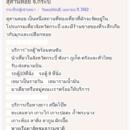
สุสานหอย จ.กระบี่
กระบี่รถตู้เช่าเหมา
วันพฤหัสบดี, เมษายน 11, 2562
สุสานหอย เป็นหนึ่งสถานที่ท่องเที่ยวที่มักจะจัดอยู่ใน
โปรแกรมเที่ยวจังหวัดกระบี่ และมีร้านขายของที่ระลึกเกีย
วกับมุกและเปลือกหอย
🚐
🚐
🚐
🚐
🚐
🚐
🚐
🚐
บริการ"รถตู้"พร้อมคนขับ
✅
นำเที่ยวในจังหวัดกระบี่ พังงา ภูเก็ต ตรังและทั่วไทย
✅
รับ-ส่งสนามบิน
✅
รถตู้10ที่นั่ง
รถตู้ 8 ที่นั่ง
✅
✅
เหมาเป็นรายวัน
เหมารวมน้ำมัน
✅
✅
มาเดี่ยวหรือหมู่คณะเราพร้อมให้บริการ
✅
🚐
🚐
🚐
🚐
🚐
🚐
🚐
🚐
บริการเรือหางยาว สปีดโบ๊ท
👉
ทะเลแหวก เกาะไก่ เกาะปอดะ ถ้ำพระนาง
👉
เกาะห้อง ลาดิง ลากูน ผักเบี้ย
👉
พายเรือคายัคชมธรรมชาติ