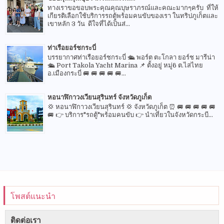
ทางเราขอขอบพระคุณคุณบุษราภรณ์และคณะมากๆครับ ที่ให้
เกียรติเลือกใช้บริการรถตู้พร้อมคนขับของเรา ในทริปภูเก็ตและ
เขาหลัก 3 วัน ดีใจที่ได้เป็นส่...
ท่าเรือยอร์ชกระบี่
บรรยากาศท่าเรือยอร์ชกระบี่ 🛳 พอร์ต ตะโกลา ยอร์ช มารีน่า
🛳 Port Takola Yacht Marina 📌 ตั้งอยู่ หมู่6 ต.ไสไทย
อ.เมืองกระบี่ 🚐 🚐 🚐 🚐 🚐...
หอนาฬิกาวงเวียนสุรินทร์ จังหวัดภูเก็ต
💢 หอนาฬิกาวงเวียนสุรินทร์ 💢 จังหวัดภูเก็ต ⏰ 🚐 🚐 🚐 🚐 🚐
🚐 👉 บริการ"รถตู้"พร้อมคนขับ 👉 นำเที่ยวในจังหวัดกระบี...
โพสต์แนะนำ
ติดต่อเรา