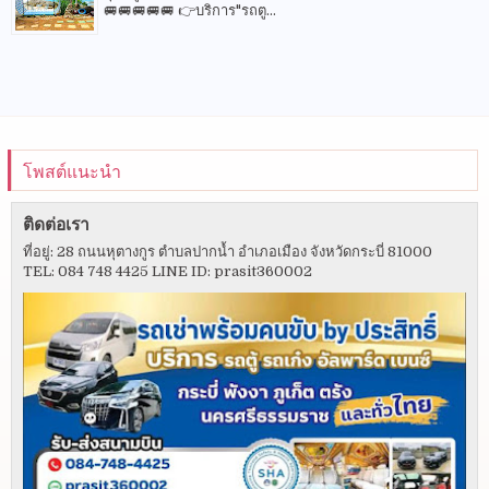
🚐🚐🚐🚐🚐 👉บริการ"รถตู...
โพสต์แนะนำ
ติดต่อเรา
ที่อยู่: 28 ถนนหุตางกูร ตำบลปากน้ำ อำเภอเมือง จังหวัดกระบี่ 81000
TEL: 084 748 4425 LINE ID: prasit360002