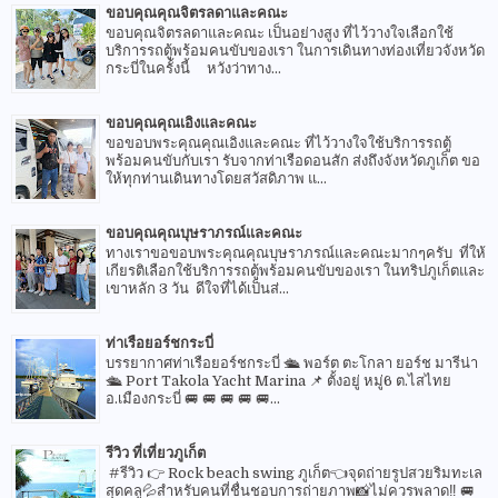
ขอบคุณคุณจิตรลดาและคณะ
ขอบคุณจิตรลดาและคณะ เป็นอย่างสูง ที่ไว้วางใจเลือกใช้
บริการรถตู้พร้อมคนขับของเรา ในการเดินทางท่องเที่ยวจังหวัด
กระบี่ในครั้งนี้ หวังว่าทาง...
ขอบคุณคุณเอิงและคณะ
ขอขอบพระคุณคุณเอิงและคณะ ที่ไว้วางใจใช้บริการรถตู้
พร้อมคนขับกับเรา รับจากท่าเรือดอนสัก ส่งถึงจังหวัดภูเก็ต ขอ
ให้ทุกท่านเดินทางโดยสวัสดิภาพ แ...
ขอบคุณคุณบุษราภรณ์และคณะ
ทางเราขอขอบพระคุณคุณบุษราภรณ์และคณะมากๆครับ ที่ให้
เกียรติเลือกใช้บริการรถตู้พร้อมคนขับของเรา ในทริปภูเก็ตและ
เขาหลัก 3 วัน ดีใจที่ได้เป็นส่...
ท่าเรือยอร์ชกระบี่
บรรยากาศท่าเรือยอร์ชกระบี่ 🛳 พอร์ต ตะโกลา ยอร์ช มารีน่า
🛳 Port Takola Yacht Marina 📌 ตั้งอยู่ หมู่6 ต.ไสไทย
อ.เมืองกระบี่ 🚐 🚐 🚐 🚐 🚐...
รีวิว ที่เที่ยวภูเก็ต
#รีวิว 👉 Rock beach swing ภูเก็ต👈จุดถ่ายรูปสวยริมทะเล
สุดคลู💦สำหรับคนที่ชื่นชอบการถ่ายภาพ📸ไม่ควรพลาด‼️ 🚐