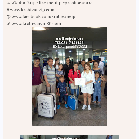
แอดไลน์กด http://line.me/ti/p/~prasit360002
🌐 www.krabivanvip.com
🌎 www.facebook.com/krabivanvip
📡 www.krabivanvip36.com