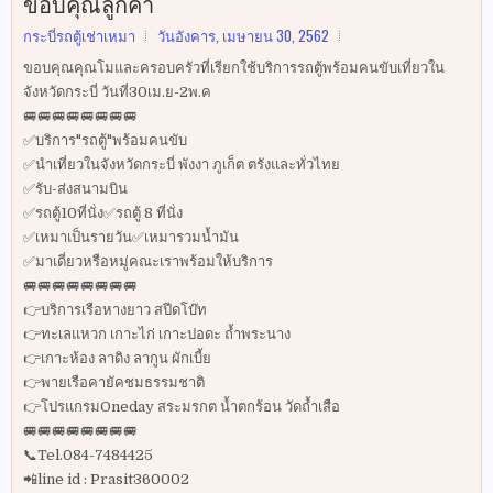
ขอบคุณลูกค้า
กระบี่รถตู้เช่าเหมา
วันอังคาร, เมษายน 30, 2562
ขอบคุณคุณโมและครอบครัวที่เรียกใช้บริการรถตู้พร้อมคนขับเที่ยวใน
จังหวัดกระบี่ วันที่30เม.ย-2พ.ค
🚐🚐🚐🚐🚐🚐🚐🚐
✅บริการ"รถตู้"พร้อมคนขับ
✅นำเที่ยวในจังหวัดกระบี่ พังงา ภูเก็ต ตรังและทั่วไทย
✅รับ-ส่งสนามบิน
✅รถตู้10ที่นั่ง✅รถตู้ 8 ที่นั่ง
✅เหมาเป็นรายวัน✅เหมารวมน้ำมัน
✅มาเดี่ยวหรือหมู่คณะเราพร้อมให้บริการ
🚐🚐🚐🚐🚐🚐🚐🚐
👉บริการเรือหางยาว สปีดโบ๊ท
👉ทะเลแหวก เกาะไก่ เกาะปอดะ ถ้ำพระนาง
👉เกาะห้อง ลาดิง ลากูน ผักเบี้ย
👉พายเรือคายัคชมธรรมชาติ
👉โปรแกรมOneday สระมรกต น้ำตกร้อน วัดถ้ำเสือ
🚐🚐🚐🚐🚐🚐🚐🚐
📞Tel.084-7484425
📲line id : Prasit360002