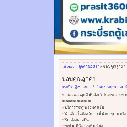
Home
»
ลูกค้าของเรา
» ขอบคุณลูกค้า
ขอบคุณลูกค้า
กระบี่รถตู้เช่าเหมา
วันพุธ, พฤษภาคม 0
ขอบคุณคุณลูกค้าที่เลือกโปรแกรมOneDay 
🚐🚐🚐🚐🚐🚐🚐🚐
✅บริการ"รถตู้"พร้อมคนขับ
✅นำเที่ยวในจังหวัดกระบี่ พังงา ภูเก็ต ต
✅รับ-ส่งสนามบิน
✅รถตู้10ที่นั่ง✅รถตู้ 8 ที่นั่ง