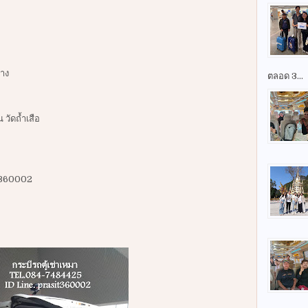
าง
ตลอด 3...
ัดถ้ำเสือ
it360002