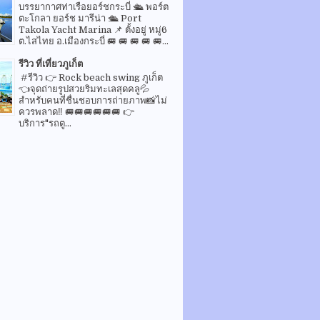
บรรยากาศท่าเรือยอร์ชกระบี่ 🛳 พอร์ต
ตะโกลา ยอร์ช มารีน่า 🛳 Port
Takola Yacht Marina 📌 ตั้งอยู่ หมู่6
ต.ไสไทย อ.เมืองกระบี่ 🚐 🚐 🚐 🚐 🚐...
รีวิว ที่เที่ยวภูเก็ต
#รีวิว 👉 Rock beach swing ภูเก็ต
👈จุดถ่ายรูปสวยริมทะเลสุดคลู💦
สำหรับคนที่ชื่นชอบการถ่ายภาพ📸ไม่
ควรพลาด‼️ 🚐🚐🚐🚐🚐🚐 👉
บริการ"รถตู...