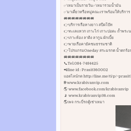
✅เหมาเป็นรายวัน✅เหมารวมน้ำมัน
✅มาเดี่ยวหรือหมู่คณะเราพร้อมให้บริการ
🚐🚐🚐🚐🚐🚐🚐🚐
👉บริการเรือหางยาว สปีดโบ๊ท
👉ทะเลแหวก เกาะไก่ เกาะปอดะ ถ้ำพระน
👉เกาะห้อง ลาดิง ลากูน ผักเบี้ย
👉พายเรือคายัคชมธรรมชาติ
👉โปรแกรมOneday สระมรกต น้ำตกร้อน ว
🚐🚐🚐🚐🚐🚐🚐🚐
📞Tel.084-7484425
📲line id : Prasit360002
แอดไลน์กด http://line.me/ti/p/~pras
🌐 www.krabivanvip.com
🌎 www.facebook.com/krabivanvip
📡 www.krabivanvip36.com
🌎เพจ กระบี่รถตู้เช่าเหมา