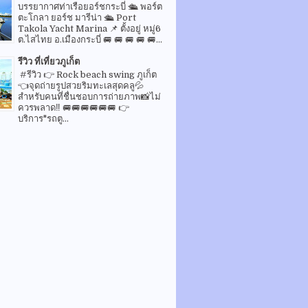
บรรยากาศท่าเรือยอร์ชกระบี่ 🛳 พอร์ต
ตะโกลา ยอร์ช มารีน่า 🛳 Port
Takola Yacht Marina 📌 ตั้งอยู่ หมู่6
ต.ไสไทย อ.เมืองกระบี่ 🚐 🚐 🚐 🚐 🚐...
รีวิว ที่เที่ยวภูเก็ต
#รีวิว 👉 Rock beach swing ภูเก็ต
👈จุดถ่ายรูปสวยริมทะเลสุดคลู💦
สำหรับคนที่ชื่นชอบการถ่ายภาพ📸ไม่
ควรพลาด‼️ 🚐🚐🚐🚐🚐🚐 👉
บริการ"รถตู...