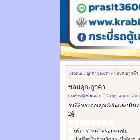
Home
»
ลูกค้าของเรา
» ขอบคุณลูกค้า
ขอบคุณลูกค้า
กระบี่รถตู้เช่าเหมา
วันพุธ, พฤษภาคม 1
วันที่2ขอบคุณคุณเฟิร์นและบริษัท
2ตู้
🚐
🚐
🚐
🚐
🚐
🚐
🚐
🚐
บริการ"รถตู้"พร้อมคนขับ
✅
นำเที่ยวในจังหวัดกระบี่ พังงา