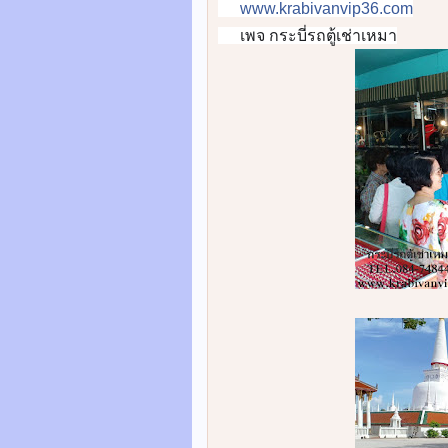
www.krabivanvip36.com
📡
เพจ กระบี่รถตู้เช่าเหมา
🌎