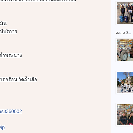
มัน
ห้บริการ
ตลอด 3...
 ถ้ำพระนาง
กร้อน วัดถ้ำเสือ
prasit360002
ip