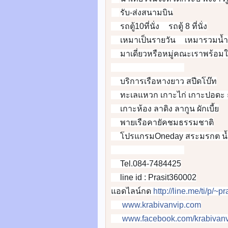
✅
รับ-ส่งสนามบิน
✅
รถตู้10ที่นั่ง
รถตู้ 8 ที่นั่ง
✅
✅
เหมาเป็นรายวัน
เหมารวมน้ำ
✅
✅
มาเดี่ยวหรือหมู่คณะเราพร้อมใ
✅
🚐
🚐
🚐
🚐
🚐
🚐
🚐
🚐
บริการเรือหางยาว สปีดโบ๊ท
👉
ทะเลแหวก เกาะไก่ เกาะปอดะ
👉
เกาะห้อง ลาดิง ลากูน ผักเบี้ย
👉
พายเรือคายัคชมธรรมชาติ
👉
โปรแกรมOneday สระมรกต น้ำต
👉
🚐
🚐
🚐
🚐
🚐
🚐
🚐
🚐
Tel.084-7484425
📞
line id : Prasit360002
📲
แอดไลน์กด
http://line.me/ti/p/~
www.krabivanvip.com
🌐
www.facebook.com/krabivanv
🌎