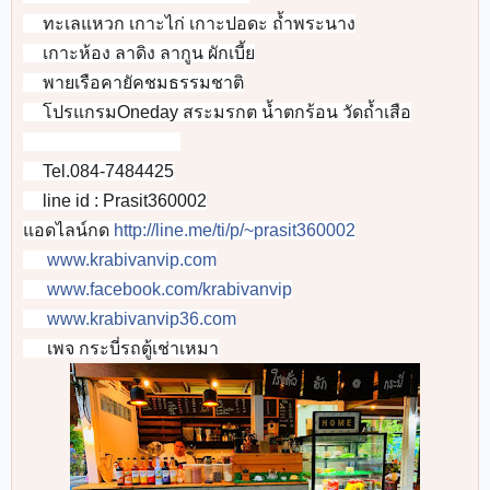
👉
ทะเลแหวก เกาะไก่ เกาะปอดะ ถ้ำพระนาง
👉
เกาะห้อง ลาดิง ลากูน ผักเบี้ย
👉
พายเรือคายัคชมธรรมชาติ
👉
โปรแกรมOneday สระมรกต น้ำตกร้อน วัดถ้ำเสือ
👉
🚐
🚐
🚐
🚐
🚐
🚐
🚐
🚐
Tel.084-7484425
📞
line id : Prasit360002
📲
แอดไลน์กด
http://line.me/ti/p/~prasit360002
www.krabivanvip.com
🌐
www.facebook.com/krabivanvip
🌎
www.krabivanvip36.com
📡
เพจ กระบี่รถตู้เช่าเหมา
🌎