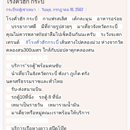
โรงคั่วฮัก กระบี่
กระบี่รถตู้เช่าเหมา
วันพุธ, กรกฎาคม 10, 2562
โรงคั่วฮัก กระบี่
กาแฟรสเลิศ
เค้กละมุน
อาหารอร่อย
☕️
☕️
🍰
บรรยากาศดี
มีที่ถ่ายรูปสวยๆ
มาเที่ยวจังหวัดกระบี่
🍛
🌳
📸
✈️
คุณไม่ควรพลาด!!อย่าลืมไปเช็คอินกันนะครับ
ระวังจะตก
📌
เทรนด์
#
โรงคั่วฮักกระบี่
เส้นทางไปคลองม่วง ห่างจากวัด
🥰
คลองสน300เมตร ใกล้กับบ่อปลาดุกคลองสน
🚐
🚐
🚐
🚐
🚐
🚐
🚐
🚐
บริการ"รถตู้"พร้อมคนขับ
✅
นำเที่ยวในจังหวัดกระบี่ พังงา ภูเก็ต ตรัง
✅
นครศรีธรรมราชและทั่วไทย
รับ-ส่งสนามบิน
✅
รถตู้10ที่นั่ง
รถตู้ 8 ที่นั่ง
✅
✅
เหมาเป็นรายวัน
เหมารวมน้ำมัน
✅
✅
มาเดี่ยวหรือหมู่คณะเราพร้อมให้บริการ
✅
🚐
🚐
🚐
🚐
🚐
🚐
🚐
🚐
บริการเรือหางยาว สปีดโบ๊ท