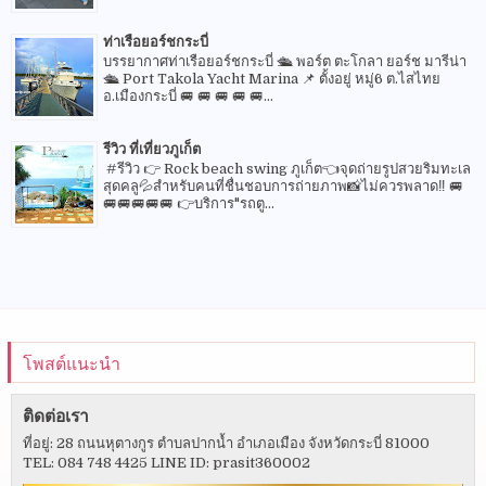
ท่าเรือยอร์ชกระบี่
บรรยากาศท่าเรือยอร์ชกระบี่ 🛳 พอร์ต ตะโกลา ยอร์ช มารีน่า
🛳 Port Takola Yacht Marina 📌 ตั้งอยู่ หมู่6 ต.ไสไทย
อ.เมืองกระบี่ 🚐 🚐 🚐 🚐 🚐...
รีวิว ที่เที่ยวภูเก็ต
#รีวิว 👉 Rock beach swing ภูเก็ต👈จุดถ่ายรูปสวยริมทะเล
สุดคลู💦สำหรับคนที่ชื่นชอบการถ่ายภาพ📸ไม่ควรพลาด‼️ 🚐
🚐🚐🚐🚐🚐 👉บริการ"รถตู...
โพสต์แนะนำ
ติดต่อเรา
ที่อยู่: 28 ถนนหุตางกูร ตำบลปากน้ำ อำเภอเมือง จังหวัดกระบี่ 81000
TEL: 084 748 4425 LINE ID: prasit360002