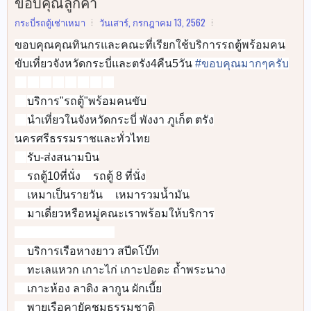
ขอบคุณลูกค้า
กระบี่รถตู้เช่าเหมา
วันเสาร์, กรกฎาคม 13, 2562
ขอบคุณคุณทินกรและคณะที่เรียกใช้บริการรถตู้พร้อมคน
ขับเที่ยวจังหวัดกระบี่และตรัง4คืน5วัน
#
ขอบคุณมากๆครับ
🚐
🚐
🚐
🚐
🚐
🚐
🚐
🚐
บริการ"รถตู้"พร้อมคนขับ
✅
นำเที่ยวในจังหวัดกระบี่ พังงา ภูเก็ต ตรัง
✅
นครศรีธรรมราชและทั่วไทย
รับ-ส่งสนามบิน
✅
รถตู้10ที่นั่ง
รถตู้ 8 ที่นั่ง
✅
✅
เหมาเป็นรายวัน
เหมารวมน้ำมัน
✅
✅
มาเดี่ยวหรือหมู่คณะเราพร้อมให้บริการ
✅
🚐
🚐
🚐
🚐
🚐
🚐
🚐
🚐
บริการเรือหางยาว สปีดโบ๊ท
👉
ทะเลแหวก เกาะไก่ เกาะปอดะ ถ้ำพระนาง
👉
เกาะห้อง ลาดิง ลากูน ผักเบี้ย
👉
พายเรือคายัคชมธรรมชาติ