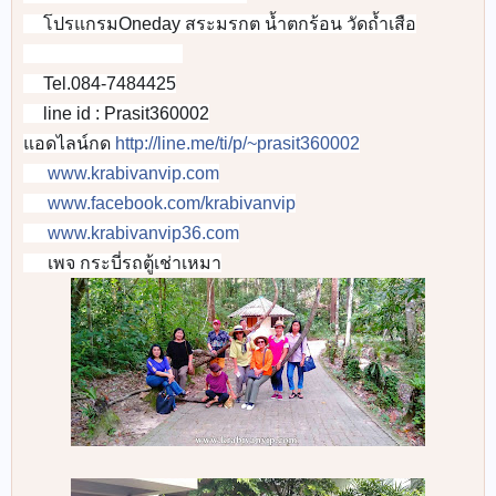
👉
โปรแกรมOneday สระมรกต น้ำตกร้อน วัดถ้ำเสือ
👉
🚐
🚐
🚐
🚐
🚐
🚐
🚐
🚐
Tel.084-7484425
📞
line id : Prasit360002
📲
แอดไลน์กด
http://line.me/ti/p/~prasit360002
www.krabivanvip.com
🌐
www.facebook.com/krabivanvip
🌎
www.krabivanvip36.com
📡
เพจ กระบี่รถตู้เช่าเหมา
🌎