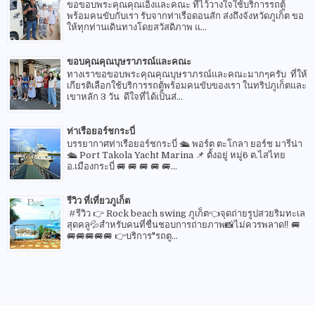
ขอขอบพระคุณคุณเอิงและคณะ ที่ไว้วางใจใช้บริการรถตู้
พร้อมคนขับกับเรา รับจากท่าเรือดอนสัก ส่งถึงจังหวัดภูเก็ต ขอ
ให้ทุกท่านเดินทางโดยสวัสดิภาพ แ...
ขอบคุณคุณบุษราภรณ์และคณะ
ทางเราขอขอบพระคุณคุณบุษราภรณ์และคณะมากๆครับ ที่ให้
เกียรติเลือกใช้บริการรถตู้พร้อมคนขับของเรา ในทริปภูเก็ตและ
เขาหลัก 3 วัน ดีใจที่ได้เป็นส่...
ท่าเรือยอร์ชกระบี่
บรรยากาศท่าเรือยอร์ชกระบี่ 🛳 พอร์ต ตะโกลา ยอร์ช มารีน่า
🛳 Port Takola Yacht Marina 📌 ตั้งอยู่ หมู่6 ต.ไสไทย
อ.เมืองกระบี่ 🚐 🚐 🚐 🚐 🚐...
รีวิว ที่เที่ยวภูเก็ต
#รีวิว 👉 Rock beach swing ภูเก็ต👈จุดถ่ายรูปสวยริมทะเล
สุดคลู💦สำหรับคนที่ชื่นชอบการถ่ายภาพ📸ไม่ควรพลาด‼️ 🚐
🚐🚐🚐🚐🚐 👉บริการ"รถตู...