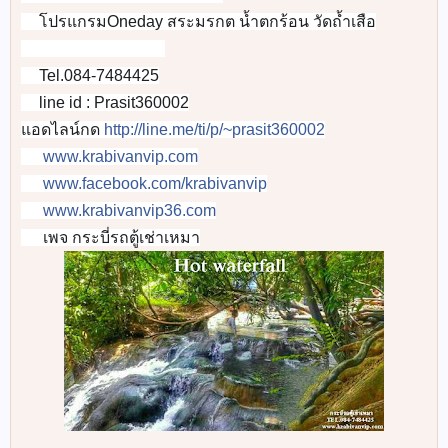
👉
โปรแกรมOneday สระมรกต น้ำตกร้อน วัดถ้ำเสือ
👉
🚐
🚐
🚐
🚐
🚐
🚐
🚐
🚐
Tel.084-7484425
📞
line id : Prasit360002
📲
แอดไลน์กด
http://line.me/ti/p/~prasit360002
www.krabivanvip.com
🌐
www.facebook.com/krabivanvip
🌎
www.krabivanvip36.com
📡
เพจ กระบี่รถตู้เช่าเหมา
🌎