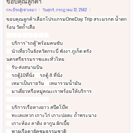
ขอบคุณลูกค้า
กระบี่รถตู้เช่าเหมา
วันศุกร์, กรกฎาคม 12, 2562
ขอบคุณลูกค้าเลือกโปรแกรมOneDay Trip สระมรกต น้ำตก
ร้อน วัดถ้ำเสือ
🚐
🚐
🚐
🚐
🚐
🚐
🚐
🚐
บริการ"รถตู้"พร้อมคนขับ
✅
นำเที่ยวในจังหวัดกระบี่ พังงา ภูเก็ต ตรัง
✅
นครศรีธรรมราชและทั่วไทย
รับ-ส่งสนามบิน
✅
รถตู้10ที่นั่ง
รถตู้ 8 ที่นั่ง
✅
✅
เหมาเป็นรายวัน
เหมารวมน้ำมัน
✅
✅
มาเดี่ยวหรือหมู่คณะเราพร้อมให้บริการ
✅
🚐
🚐
🚐
🚐
🚐
🚐
🚐
🚐
บริการเรือหางยาว สปีดโบ๊ท
👉
ทะเลแหวก เกาะไก่ เกาะปอดะ ถ้ำพระนาง
👉
เกาะห้อง ลาดิง ลากูน ผักเบี้ย
👉
พายเรือคายัคชมธรรมชาติ