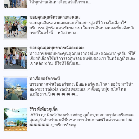
ให้ทุกท่านเดินทางโดยสวัสดิภาพ แ...
ขอบคุณคุณจิตรลดาและคณะ
ขอบคุณจิตรลดาและคณะ เป็นอย่างสูง ที่ไว้วางใจเลือกใช้
บริการรถตู้พร้อมคนขับของเรา ในการเดินทางท่องเที่ยวจังหวัด
กระบี่ในครั้งนี้ หวังว่าทาง...
ขอบคุณคุณบุษราภรณ์และคณะ
ทางเราขอขอบพระคุณคุณบุษราภรณ์และคณะมากๆครับ ที่ให้
เกียรติเลือกใช้บริการรถตู้พร้อมคนขับของเรา ในทริปภูเก็ตและ
เขาหลัก 3 วัน ดีใจที่ได้เป็นส่...
ท่าเรือยอร์ชกระบี่
บรรยากาศท่าเรือยอร์ชกระบี่ 🛳 พอร์ต ตะโกลา ยอร์ช มารีน่า
🛳 Port Takola Yacht Marina 📌 ตั้งอยู่ หมู่6 ต.ไสไทย
อ.เมืองกระบี่ 🚐 🚐 🚐 🚐 🚐...
รีวิว ที่เที่ยวภูเก็ต
#รีวิว 👉 Rock beach swing ภูเก็ต👈จุดถ่ายรูปสวยริมทะเล
สุดคลู💦สำหรับคนที่ชื่นชอบการถ่ายภาพ📸ไม่ควรพลาด‼️ 🚐
🚐🚐🚐🚐🚐 👉บริการ"รถตู...