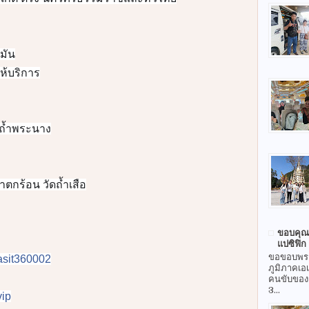
มัน
ห้บริการ
 ถ้ำพระนาง
กร้อน วัดถ้ำเสือ
ขอบคุณศ
แปซิฟิก
ขอขอบพระ
prasit360002
ภูมิภาคเอเ
คนขับของเ
3...
ip