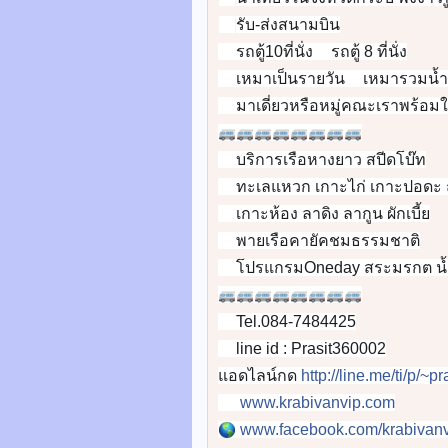
✅
รับ-ส่งสนามบิน
✅
รถตู้10ที่นั่ง
รถตู้ 8 ที่นั่ง
✅
✅
เหมาเป็นรายวัน
เหมารวมน้ำ
✅
✅
มาเดี่ยวหรือหมู่คณะเราพร้อมใ
✅
🚐
🚐
🚐
🚐
🚐
🚐
🚐
🚐
บริการเรือหางยาว สปีดโบ๊ท
👉
ทะเลแหวก เกาะไก่ เกาะปอดะ
👉
เกาะห้อง ลาดิง ลากูน ผักเบี้ย
👉
พายเรือคายัคชมธรรมชาติ
👉
โปรแกรมOneday สระมรกต น้ำต
👉
🚐
🚐
🚐
🚐
🚐
🚐
🚐
🚐
Tel.084-7484425
📞
line id : Prasit360002
📲
แอดไลน์กด
http://line.me/ti/p/~
www.krabivanvip.com
🌐
www.facebook.com/krabivanv
🌎