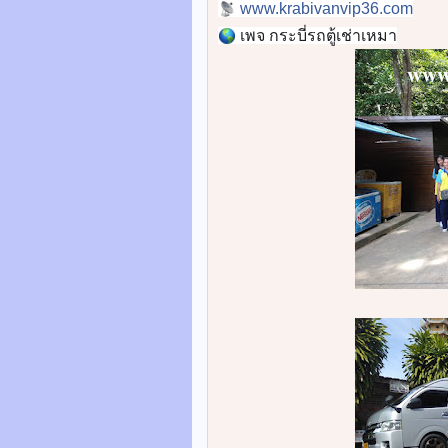
www.krabivanvip36.com
📡
เพจ กระบี่รถตู้เช่าเหมา
🌎