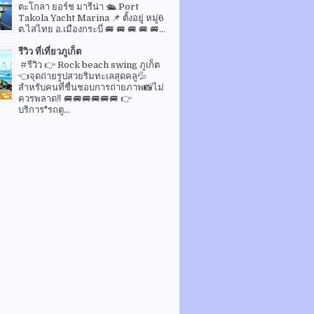
ตะโกลา ยอร์ช มารีน่า 🛳 Port
Takola Yacht Marina 📌 ตั้งอยู่ หมู่6
ต.ไสไทย อ.เมืองกระบี่ 🚐 🚐 🚐 🚐 🚐...
รีวิว ที่เที่ยวภูเก็ต
#รีวิว 👉 Rock beach swing ภูเก็ต
👈จุดถ่ายรูปสวยริมทะเลสุดคลู💦
สำหรับคนที่ชื่นชอบการถ่ายภาพ📸ไม่
ควรพลาด‼️ 🚐🚐🚐🚐🚐🚐 👉
บริการ"รถตู...