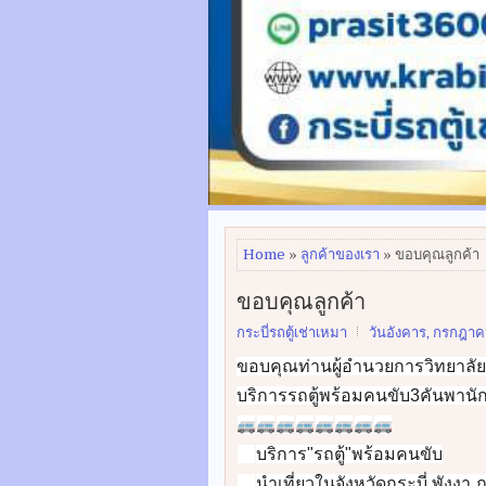
Home
»
ลูกค้าของเรา
» ขอบคุณลูกค้า
ขอบคุณลูกค้า
กระบี่รถตู้เช่าเหมา
วันอังคาร, กรกฎาค
ขอบคุณท่านผู้อำนวยการวิทยาลัย
บริการรถตู้พร้อมคนขับ3คันพานัก
🚐
🚐
🚐
🚐
🚐
🚐
🚐
🚐
บริการ"รถตู้"พร้อมคนขับ
✅
นำเที่ยวในจังหวัดกระบี่ พังงา