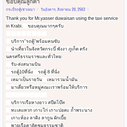
ขอบคุณลูกค้า
กระบี่รถตู้เช่าเหมา
วันอังคาร, สิงหาคม 20, 2562
Thank you for Mr.yasser duwaisan using the taxi service
in Krabi.
ขอบคุณมากๆครับ
🙏
🚐
🚐
🚐
🚐
🚐
🚐
🚐
🚐
บริการ"รถตู้"พร้อมคนขับ
✅
นำเที่ยวในจังหวัดกระบี่ พังงา ภูเก็ต ตรัง
✅
นครศรีธรรมราชและทั่วไทย
รับ-ส่งสนามบิน
✅
รถตู้10ที่นั่ง
รถตู้ 8 ที่นั่ง
✅
✅
เหมาเป็นรายวัน
เหมารวมน้ำมัน
✅
✅
มาเดี่ยวหรือหมู่คณะเราพร้อมให้บริการ
✅
🚐
🚐
🚐
🚐
🚐
🚐
🚐
🚐
บริการเรือหางยาว สปีดโบ๊ท
👉
ทะเลแหวก เกาะไก่ เกาะปอดะ ถ้ำพระนาง
👉
เกาะห้อง ลาดิง ลากูน ผักเบี้ย
👉
พายเรือคายัคชมธรรมชาติ