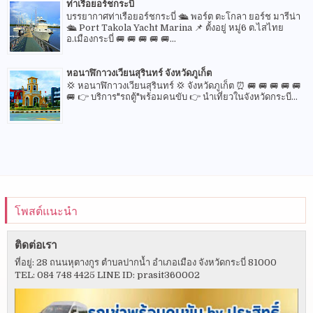
ท่าเรือยอร์ชกระบี่
บรรยากาศท่าเรือยอร์ชกระบี่ 🛳 พอร์ต ตะโกลา ยอร์ช มารีน่า
🛳 Port Takola Yacht Marina 📌 ตั้งอยู่ หมู่6 ต.ไสไทย
อ.เมืองกระบี่ 🚐 🚐 🚐 🚐 🚐...
หอนาฬิกาวงเวียนสุรินทร์ จังหวัดภูเก็ต
💢 หอนาฬิกาวงเวียนสุรินทร์ 💢 จังหวัดภูเก็ต ⏰ 🚐 🚐 🚐 🚐 🚐
🚐 👉 บริการ"รถตู้"พร้อมคนขับ 👉 นำเที่ยวในจังหวัดกระบี...
โพสต์แนะนำ
ติดต่อเรา
ที่อยู่: 28 ถนนหุตางกูร ตำบลปากน้ำ อำเภอเมือง จังหวัดกระบี่ 81000
TEL: 084 748 4425 LINE ID: prasit360002