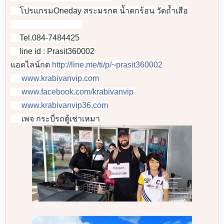
👉
โปรแกรมOneday สระมรกต น้ำตกร้อน วัดถ้ำเสือ
👉
🚐
🚐
🚐
🚐
🚐
🚐
🚐
🚐
Tel.084-7484425
📞
line id : Prasit360002
📲
แอดไลน์กด
http://line.me/ti/p/~prasit360002
www.krabivanvip.com
🌐
www.facebook.com/krabivanvip
🌎
www.krabivanvip36.com
📡
เพจ กระบี่รถตู้เช่าเหมา
🌎