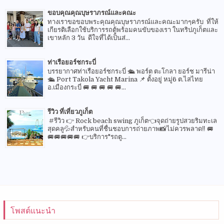
ขอบคุณคุณบุษราภรณ์และคณะ
ทางเราขอขอบพระคุณคุณบุษราภรณ์และคณะมากๆครับ ที่ให้
เกียรติเลือกใช้บริการรถตู้พร้อมคนขับของเรา ในทริปภูเก็ตและ
เขาหลัก 3 วัน ดีใจที่ได้เป็นส่...
ท่าเรือยอร์ชกระบี่
บรรยากาศท่าเรือยอร์ชกระบี่ 🛳 พอร์ต ตะโกลา ยอร์ช มารีน่า
🛳 Port Takola Yacht Marina 📌 ตั้งอยู่ หมู่6 ต.ไสไทย
อ.เมืองกระบี่ 🚐 🚐 🚐 🚐 🚐...
รีวิว ที่เที่ยวภูเก็ต
#รีวิว 👉 Rock beach swing ภูเก็ต👈จุดถ่ายรูปสวยริมทะเล
สุดคลู💦สำหรับคนที่ชื่นชอบการถ่ายภาพ📸ไม่ควรพลาด‼️ 🚐
🚐🚐🚐🚐🚐 👉บริการ"รถตู...
โพสต์แนะนำ