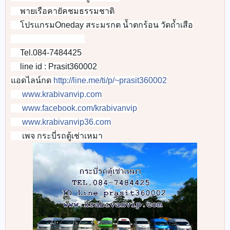
👉
พายเรือคายัคชมธรรมชาติ
👉
โปรแกรมOneday สระมรกต น้ำตกร้อน วัดถ้ำเสือ
👉
🚐
🚐
🚐
🚐
🚐
🚐
🚐
🚐
Tel.084-7484425
📞
line id : Prasit360002
📲
แอดไลน์กด
http://line.me/ti/p/~prasit360002
www.krabivanvip.com
🌐
www.facebook.com/krabivanvip
🌎
www.krabivanvip36.com
📡
เพจ กระบี่รถตู้เช่าเหมา
🌎