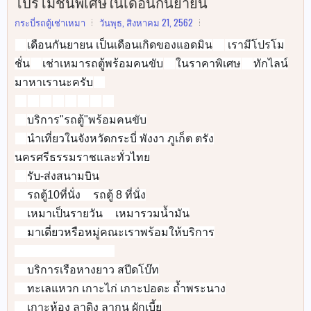
โปรโมชั่นพิเศษในเดือนกันยายน
กระบี่รถตู้เช่าเหมา
วันพุธ, สิงหาคม 21, 2562
เดือนกันยายน เป็นเดือนเกิดของแอดมิน
เรามีโปรโม
👩‍🦳
👩‍🦳
ชั่น
เช่าเหมารถตู้พร้อมคนขับ
ในราคาพิเศษ
ทักไลน์
👍
🗓
💰
มาหาเรานะครับ
📱
🚐
🚐
🚐
🚐
🚐
🚐
🚐
🚐
บริการ"รถตู้"พร้อมคนขับ
✅
นำเที่ยวในจังหวัดกระบี่ พังงา ภูเก็ต ตรัง
✅
นครศรีธรรมราชและทั่วไทย
รับ-ส่งสนามบิน
✅
รถตู้10ที่นั่ง
รถตู้ 8 ที่นั่ง
✅
✅
เหมาเป็นรายวัน
เหมารวมน้ำมัน
✅
✅
มาเดี่ยวหรือหมู่คณะเราพร้อมให้บริการ
✅
🚐
🚐
🚐
🚐
🚐
🚐
🚐
🚐
บริการเรือหางยาว สปีดโบ๊ท
👉
ทะเลแหวก เกาะไก่ เกาะปอดะ ถ้ำพระนาง
👉
เกาะห้อง ลาดิง ลากูน ผักเบี้ย