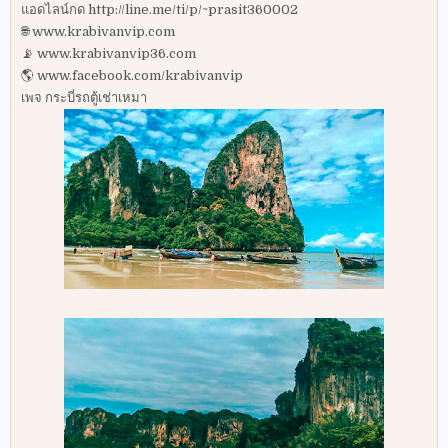
แอดไลน์กด http://line.me/ti/p/~prasit360002
🌐 www.krabivanvip.com
📡 www.krabivanvip36.com
🌎 www.facebook.com/krabivanvip
เพจ กระบี่รถตู้เช่าเหมา