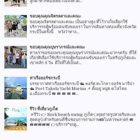
ลูกค้าทัวร์ท่องเที่ยวในจังหวัด...
ขอบคุณคุณจิตรลดาและคณะ
ขอบคุณจิตรลดาและคณะ เป็นอย่างสูง ที่ไว้วางใจเลือกใช้
บริการรถตู้พร้อมคนขับของเรา ในการเดินทางท่องเที่ยวจังหวัด
กระบี่ในครั้งนี้ หวังว่าทาง...
ขอบคุณคุณบุษราภรณ์และคณะ
ทางเราขอขอบพระคุณคุณบุษราภรณ์และคณะมากๆครับ ที่ให้
เกียรติเลือกใช้บริการรถตู้พร้อมคนขับของเรา ในทริปภูเก็ตและ
เขาหลัก 3 วัน ดีใจที่ได้เป็นส่...
ท่าเรือยอร์ชกระบี่
บรรยากาศท่าเรือยอร์ชกระบี่ 🛳 พอร์ต ตะโกลา ยอร์ช มารีน่า
🛳 Port Takola Yacht Marina 📌 ตั้งอยู่ หมู่6 ต.ไสไทย
อ.เมืองกระบี่ 🚐 🚐 🚐 🚐 🚐...
รีวิว ที่เที่ยวภูเก็ต
#รีวิว 👉 Rock beach swing ภูเก็ต👈จุดถ่ายรูปสวยริมทะเล
สุดคลู💦สำหรับคนที่ชื่นชอบการถ่ายภาพ📸ไม่ควรพลาด‼️ 🚐
🚐🚐🚐🚐🚐 👉บริการ"รถตู...