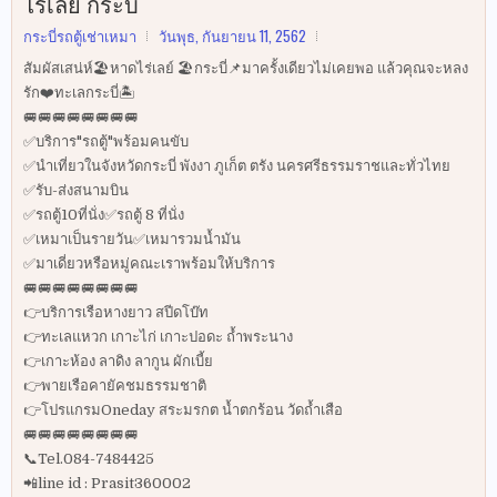
ไร่เลย์ กระบี่
กระบี่รถตู้เช่าเหมา
วันพุธ, กันยายน 11, 2562
สัมผัสเสน่ห์🏖หาดไร่เลย์ 🏖กระบี่📌มาครั้งเดียวไม่เคยพอ แล้วคุณจะหลง
รัก❤️ทะเลกระบี่🏝
🚐🚐🚐🚐🚐🚐🚐🚐
✅บริการ"รถตู้"พร้อมคนขับ
✅นำเที่ยวในจังหวัดกระบี่ พังงา ภูเก็ต ตรัง นครศรีธรรมราชและทั่วไทย
✅รับ-ส่งสนามบิน
✅รถตู้10ที่นั่ง✅รถตู้ 8 ที่นั่ง
✅เหมาเป็นรายวัน✅เหมารวมน้ำมัน
✅มาเดี่ยวหรือหมู่คณะเราพร้อมให้บริการ
🚐🚐🚐🚐🚐🚐🚐🚐
👉บริการเรือหางยาว สปีดโบ๊ท
👉ทะเลแหวก เกาะไก่ เกาะปอดะ ถ้ำพระนาง
👉เกาะห้อง ลาดิง ลากูน ผักเบี้ย
👉พายเรือคายัคชมธรรมชาติ
👉โปรแกรมOneday สระมรกต น้ำตกร้อน วัดถ้ำเสือ
🚐🚐🚐🚐🚐🚐🚐🚐
📞Tel.084-7484425
📲line id : Prasit360002