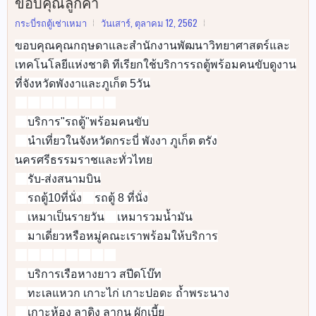
ขอบคุณลูกค้า
กระบี่รถตู้เช่าเหมา
วันเสาร์, ตุลาคม 12, 2562
ขอบคุณคุณกฤษดาและสำนักงานพัฒนาวิทยาศาสตร์และ
เทคโนโลยีแห่งชาติ ทีเรียกใช้บริการรถตู้พร้อมคนขับดูงาน
ที่จังหวัดพังงาและภูเก็ต 5วัน
🚐
🚐
🚐
🚐
🚐
🚐
🚐
🚐
บริการ"รถตู้"พร้อมคนขับ
✅
นำเที่ยวในจังหวัดกระบี่ พังงา ภูเก็ต ตรัง
✅
นครศรีธรรมราชและทั่วไทย
รับ-ส่งสนามบิน
✅
รถตู้10ที่นั่ง
รถตู้ 8 ที่นั่ง
✅
✅
เหมาเป็นรายวัน
เหมารวมน้ำมัน
✅
✅
มาเดี่ยวหรือหมู่คณะเราพร้อมให้บริการ
✅
🚐
🚐
🚐
🚐
🚐
🚐
🚐
🚐
บริการเรือหางยาว สปีดโบ๊ท
👉
ทะเลแหวก เกาะไก่ เกาะปอดะ ถ้ำพระนาง
👉
เกาะห้อง ลาดิง ลากูน ผักเบี้ย