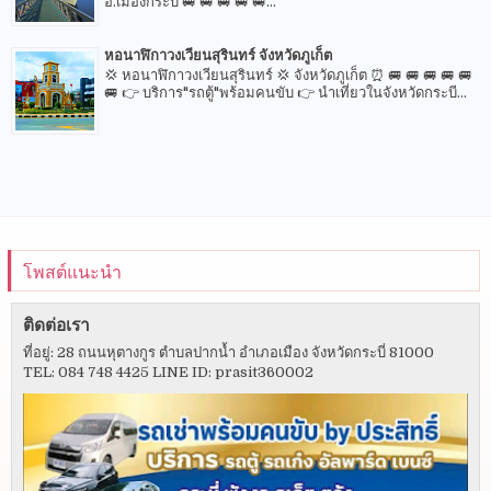
อ.เมืองกระบี่ 🚐 🚐 🚐 🚐 🚐...
หอนาฬิกาวงเวียนสุรินทร์ จังหวัดภูเก็ต
💢 หอนาฬิกาวงเวียนสุรินทร์ 💢 จังหวัดภูเก็ต ⏰ 🚐 🚐 🚐 🚐 🚐
🚐 👉 บริการ"รถตู้"พร้อมคนขับ 👉 นำเที่ยวในจังหวัดกระบี...
โพสต์แนะนำ
ติดต่อเรา
ที่อยู่: 28 ถนนหุตางกูร ตำบลปากน้ำ อำเภอเมือง จังหวัดกระบี่ 81000
TEL: 084 748 4425 LINE ID: prasit360002