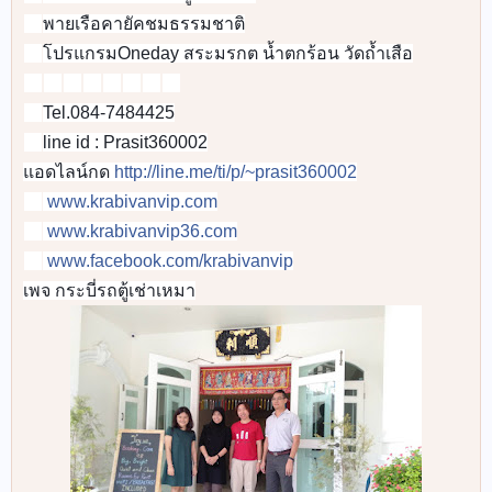
👉
พายเรือคายัคชมธรรมชาติ
👉
โปรแกรมOneday สระมรกต น้ำตกร้อน วัดถ้ำเสือ
👉
🚐
🚐
🚐
🚐
🚐
🚐
🚐
🚐
Tel.084-7484425
📞
line id : Prasit360002
📲
แอดไลน์กด
http://line.me/ti/p/~prasit360002
www.krabivanvip.com
🌐
www.krabivanvip36.com
📡
www.facebook.com/krabivanvip
🌎
เพจ กระบี่รถตู้เช่าเหมา