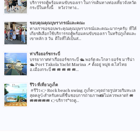
บริการรถตู้พร้อมคนขับของเรา ในการเดินทางท่องเที่ยวจังหวัด
กระบี่ในครั้งนี้ หวังว่าทาง...
ขอบคุณคุณบุษราภรณ์และคณะ
ทางเราขอขอบพระคุณคุณบุษราภรณ์และคณะมากๆครับ ที่ให้
เกียรติเลือกใช้บริการรถตู้พร้อมคนขับของเรา ในทริปภูเก็ตและ
เขาหลัก 3 วัน ดีใจที่ได้เป็นส่...
ท่าเรือยอร์ชกระบี่
บรรยากาศท่าเรือยอร์ชกระบี่ 🛳 พอร์ต ตะโกลา ยอร์ช มารีน่า
🛳 Port Takola Yacht Marina 📌 ตั้งอยู่ หมู่6 ต.ไสไทย
อ.เมืองกระบี่ 🚐 🚐 🚐 🚐 🚐...
รีวิว ที่เที่ยวภูเก็ต
#รีวิว 👉 Rock beach swing ภูเก็ต👈จุดถ่ายรูปสวยริมทะเล
สุดคลู💦สำหรับคนที่ชื่นชอบการถ่ายภาพ📸ไม่ควรพลาด‼️ 🚐
🚐🚐🚐🚐🚐 👉บริการ"รถตู...