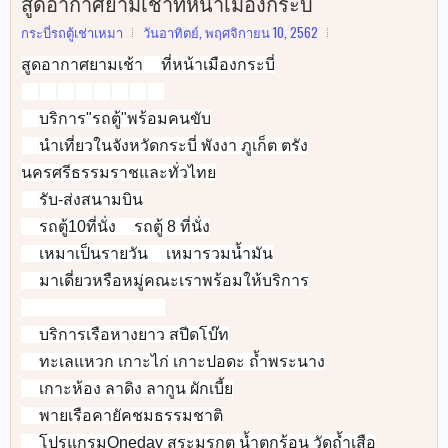
สูดอากาศยามเช้าที่หน้าเมืองกระบี่
กระบี่รถตู้เช่าเหมา
วันอาทิตย์, พฤศจิกายน 10, 2562
สูดอากาศยามเช้า
ที่หน้าเมืองกระบี่
💥
🚐
🚐
🚐
🚐
🚐
🚐
🚐
🚐
บริการ"รถตู้"พร้อมคนขับ
✅
นำเที่ยวในจังหวัดกระบี่ พังงา ภูเก็ต ตรัง
✅
นครศรีธรรมราชและทั่วไทย
รับ-ส่งสนามบิน
✅
รถตู้10ที่นั่ง
รถตู้ 8 ที่นั่ง
✅
✅
เหมาเป็นรายวัน
เหมารวมน้ำมัน
✅
✅
มาเดี่ยวหรือหมู่คณะเราพร้อมให้บริการ
✅
🚐
🚐
🚐
🚐
🚐
🚐
🚐
🚐
บริการเรือหางยาว สปีดโบ๊ท
👉
ทะเลแหวก เกาะไก่ เกาะปอดะ ถ้ำพระนาง
👉
เกาะห้อง ลาดิง ลากูน ผักเบี้ย
👉
พายเรือคายัคชมธรรมชาติ
👉
โปรแกรมOneday สระมรกต น้ำตกร้อน วัดถ้ำเสือ