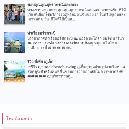
ขอบคุณคุณบุษราภรณ์และคณะ
ทางเราขอขอบพระคุณคุณบุษราภรณ์และคณะมากๆครับ ที่ให้
เกียรติเลือกใช้บริการรถตู้พร้อมคนขับของเรา ในทริปภูเก็ตและ
เขาหลัก 3 วัน ดีใจที่ได้เป็นส่...
ท่าเรือยอร์ชกระบี่
บรรยากาศท่าเรือยอร์ชกระบี่ 🛳 พอร์ต ตะโกลา ยอร์ช มารีน่า
🛳 Port Takola Yacht Marina 📌 ตั้งอยู่ หมู่6 ต.ไสไทย
อ.เมืองกระบี่ 🚐 🚐 🚐 🚐 🚐...
รีวิว ที่เที่ยวภูเก็ต
#รีวิว 👉 Rock beach swing ภูเก็ต👈จุดถ่ายรูปสวยริมทะเล
สุดคลู💦สำหรับคนที่ชื่นชอบการถ่ายภาพ📸ไม่ควรพลาด‼️ 🚐
🚐🚐🚐🚐🚐 👉บริการ"รถตู...
โพสต์แนะนำ