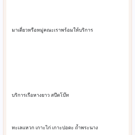
มาเดี่ยวหรือหมู่คณะเราพร้อมให้บริการ
✅
🚐
🚐
🚐
🚐
🚐
🚐
🚐
🚐
บริการเรือหางยาว สปีดโบ๊ท
👉
ทะเลแหวก เกาะไก่ เกาะปอดะ ถ้ำพระนาง
👉