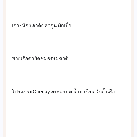
เกาะห้อง ลาดิง ลากูน ผักเบี้ย
👉
พายเรือคายัคชมธรรมชาติ
👉
โปรแกรมOneday สระมรกต น้ำตกร้อน วัดถ้ำเสือ
👉
🚐
🚐
🚐
🚐
🚐
🚐
🚐
🚐