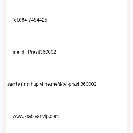
Tel.084-7484425
📞
line id : Prasit360002
📲
แอดไลน์กด http://line.me/ti/p/~prasit360002
 www.krabivanvip.com
🌐