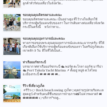
ลูกค้าทัวร์ท่องเที่ยวในจังหวัด...
ขอบคุณคุณจิตรลดาและคณะ
ขอบคุณจิตรลดาและคณะ เป็นอย่างสูง ที่ไว้วางใจเลือกใช้
บริการรถตู้พร้อมคนขับของเรา ในการเดินทางท่องเที่ยวจังหวัด
กระบี่ในครั้งนี้ หวังว่าทาง...
ขอบคุณคุณบุษราภรณ์และคณะ
ทางเราขอขอบพระคุณคุณบุษราภรณ์และคณะมากๆครับ ที่ให้
เกียรติเลือกใช้บริการรถตู้พร้อมคนขับของเรา ในทริปภูเก็ตและ
เขาหลัก 3 วัน ดีใจที่ได้เป็นส่...
ท่าเรือยอร์ชกระบี่
บรรยากาศท่าเรือยอร์ชกระบี่ 🛳 พอร์ต ตะโกลา ยอร์ช มารีน่า
🛳 Port Takola Yacht Marina 📌 ตั้งอยู่ หมู่6 ต.ไสไทย
อ.เมืองกระบี่ 🚐 🚐 🚐 🚐 🚐...
รีวิว ที่เที่ยวภูเก็ต
#รีวิว 👉 Rock beach swing ภูเก็ต👈จุดถ่ายรูปสวยริมทะเล
สุดคลู💦สำหรับคนที่ชื่นชอบการถ่ายภาพ📸ไม่ควรพลาด‼️ 🚐
🚐🚐🚐🚐🚐 👉บริการ"รถตู...