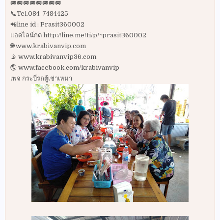
🚐🚐🚐🚐🚐🚐🚐🚐
📞Tel.084-7484425
📲line id : Prasit360002
แอดไลน์กด http://line.me/ti/p/~prasit360002
🌐 www.krabivanvip.com
📡 www.krabivanvip36.com
🌎 www.facebook.com/krabivanvip
เพจ กระบี่รถตู้เช่าเหมา