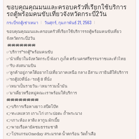
ขอบคุณคุณมนและครอบครัวที่เรียกใช้บริการ
รถตู้พร้อมคนขับเที่ยวจังหวัดกระบี่2วัน
กระบี่รถตู้เช่าเหมา
วันศุกร์, กุมภาพันธ์ 21, 2563
ขอบคุณคุณมนและครอบครัวที่เรียกใช้บริการรถตู้พร้อมคนขับเที่ยว
จังหวัดกระบี่2วัน
🚐🚐🚐🚐🚐🚐🚐
✅บริการ"รถตู้"พร้อมคนขับ
✅นำเที่ยวในจังหวัดกระบี่ พังงา ภูเก็ต ตรัง นครศรีธรรมราชและทั่วไทย
✅รับ-ส่งสนามบิน
✅ลูกค้าอยู่ภาคใต้อยากไปเที่ยวภาคเหนือ กลาง อีสาน เรายินดีให้บริการ
✅รถตู้10ที่นั่ง✅รถตู้ 8 ที่นั่ง
✅เหมาเป็นรายวัน✅เหมารวมน้ำมัน
✅มาเดี่ยวหรือหมู่คณะเราพร้อมให้บริการ
🚐🚐🚐🚐🚐🚐🚐🚐
👉บริการเรือหางยาว สปีดโบ๊ท
👉ทะเลแหวก เกาะไก่ เกาะปอดะ ถ้ำพระนาง
👉เกาะห้อง ลาดิง ลากูน ผักเบี้ย
👉พายเรือคายัคชมธรรมชาติ
👉โปรแกรมOneday สระมรกต น้ำตกร้อน วัดถ้ำเสือ