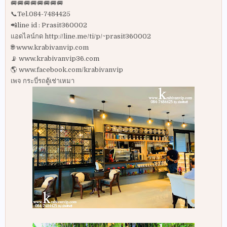
🚐🚐🚐🚐🚐🚐🚐🚐
📞Tel.084-7484425
📲line id : Prasit360002
แอดไลน์กด http://line.me/ti/p/~prasit360002
🌐 www.krabivanvip.com
📡 www.krabivanvip36.com
🌎 www.facebook.com/krabivanvip
เพจ กระบี่รถตู้เช่าเหมา