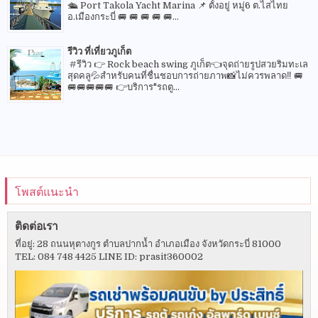
🛳 Port Takola Yacht Marina 📌 ตั้งอยู่ หมู่6 ต.ไสไทย
อ.เมืองกระบี่ 🚐 🚐 🚐 🚐 🚐...
รีวิว ที่เที่ยวภูเก็ต
#รีวิว 👉 Rock beach swing ภูเก็ต👈จุดถ่ายรูปสวยริมทะเล
สุดคลู💦สำหรับคนที่ชื่นชอบการถ่ายภาพ📸ไม่ควรพลาด‼️ 🚐
🚐🚐🚐🚐🚐 👉บริการ"รถตู...
โพสต์แนะนำ
ติดต่อเรา
ที่อยู่: 28 ถนนหุตางกูร ตำบลปากน้ำ อำเภอเมือง จังหวัดกระบี่ 81000
TEL: 084 748 4425 LINE ID: prasit360002