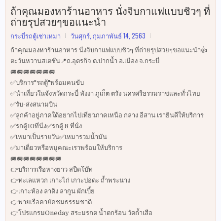
ถ้าคุณมองหาร้านอาหาร นั่งจิบกาแฟแบบชิวๆ ที่
ถ่ายรุปสวยๆขอแนะนำ
กระบี่รถตู้เช่าเหมา
วันศุกร์, กุมภาพันธ์ 14, 2563
ถ้าคุณมองหาร้านอาหาร นั่งจิบกาแฟแบบชิวๆ ที่ถ่ายรุปสวยๆขอแนะนำ👍
ตะวันหวานสเตชั่น📍ถ.อุตรกิจ ต.ปากน้ำ อ.เมือง จ.กระบี่
🚐🚐🚐🚐🚐🚐🚐
✅บริการ"รถตู้"พร้อมคนขับ
✅นำเที่ยวในจังหวัดกระบี่ พังงา ภูเก็ต ตรัง นครศรีธรรมราชและทั่วไทย
✅รับ-ส่งสนามบิน
✅ลูกค้าอยู่ภาคใต้อยากไปเที่ยวภาคเหนือ กลาง อีสาน เรายินดีให้บริการ
✅รถตู้10ที่นั่ง✅รถตู้ 8 ที่นั่ง
✅เหมาเป็นรายวัน✅เหมารวมน้ำมัน
✅มาเดี่ยวหรือหมู่คณะเราพร้อมให้บริการ
🚐🚐🚐🚐🚐🚐🚐🚐
👉บริการเรือหางยาว สปีดโบ๊ท
👉ทะเลแหวก เกาะไก่ เกาะปอดะ ถ้ำพระนาง
👉เกาะห้อง ลาดิง ลากูน ผักเบี้ย
👉พายเรือคายัคชมธรรมชาติ
👉โปรแกรมOneday สระมรกต น้ำตกร้อน วัดถ้ำเสือ