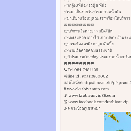
✅รถตู้10ที่นั่ง✅รถตู้ 8 ที่นั่ง
✅เหมาเป็นรายวัน✅เหมารวมน้ำมัน
✅มาเดี่ยวหรือหมู่คณะเราพร้อมให้บริการ
🚐🚐🚐🚐🚐🚐🚐🚐
👉บริการเรือหางยาว สปีดโบ๊ท
👉ทะเลแหวก เกาะไก่ เกาะปอดะ ถ้ำพระน
👉เกาะห้อง ลาดิง ลากูน ผักเบี้ย
👉พายเรือคายัคชมธรรมชาติ
👉โปรแกรมOneday สระมรกต น้ำตกร้อน ว
🚐🚐🚐🚐🚐🚐🚐🚐
📞Tel.084-7484425
📲line id : Prasit360002
แอดไลน์กด http://line.me/ti/p/~pras
🌐 www.krabivanvip.com
📡 www.krabivanvip36.com
🌎 www.facebook.com/krabivanvip
เพจ กระบี่รถตู้เช่าเหมา