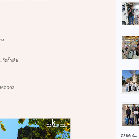
าง
ัดถ้ำเสือ
it360002
ตลอด 3...