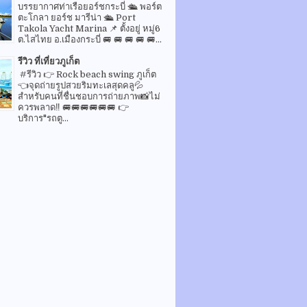
บรรยากาศท่าเรือยอร์ชกระบี่ 🛳 พอร์ต
ตะโกลา ยอร์ช มารีน่า 🛳 Port
Takola Yacht Marina 📌 ตั้งอยู่ หมู่6
ต.ไสไทย อ.เมืองกระบี่ 🚐 🚐 🚐 🚐 🚐...
รีวิว ที่เที่ยวภูเก็ต
#รีวิว 👉 Rock beach swing ภูเก็ต
👈จุดถ่ายรูปสวยริมทะเลสุดคลู💦
สำหรับคนที่ชื่นชอบการถ่ายภาพ📸ไม่
ควรพลาด‼️ 🚐🚐🚐🚐🚐🚐 👉
บริการ"รถตู...