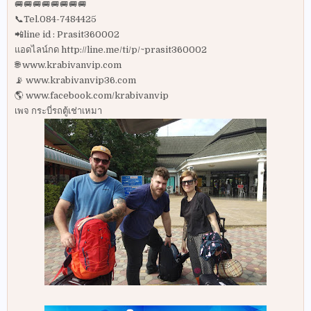
🚐🚐🚐🚐🚐🚐🚐🚐
📞Tel.084-7484425
📲line id : Prasit360002
แอดไลน์กด http://line.me/ti/p/~prasit360002
🌐 www.krabivanvip.com
📡 www.krabivanvip36.com
🌎 www.facebook.com/krabivanvip
เพจ กระบี่รถตู้เช่าเหมา