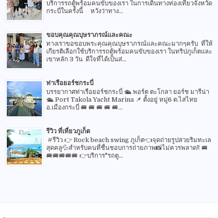
บริการรถตู้พร้อมคนขับของเรา ในการเดินทางท่องเที่ยวจังหวัด
กระบี่ในครั้งนี้ หวังว่าทาง...
ขอบคุณคุณบุษราภรณ์และคณะ
ทางเราขอขอบพระคุณคุณบุษราภรณ์และคณะมากๆครับ ที่ให้
เกียรติเลือกใช้บริการรถตู้พร้อมคนขับของเรา ในทริปภูเก็ตและ
เขาหลัก 3 วัน ดีใจที่ได้เป็นส่...
ท่าเรือยอร์ชกระบี่
บรรยากาศท่าเรือยอร์ชกระบี่ 🛳 พอร์ต ตะโกลา ยอร์ช มารีน่า
🛳 Port Takola Yacht Marina 📌 ตั้งอยู่ หมู่6 ต.ไสไทย
อ.เมืองกระบี่ 🚐 🚐 🚐 🚐 🚐...
รีวิว ที่เที่ยวภูเก็ต
#รีวิว 👉 Rock beach swing ภูเก็ต👈จุดถ่ายรูปสวยริมทะเล
สุดคลู💦สำหรับคนที่ชื่นชอบการถ่ายภาพ📸ไม่ควรพลาด‼️ 🚐
🚐🚐🚐🚐🚐 👉บริการ"รถตู...