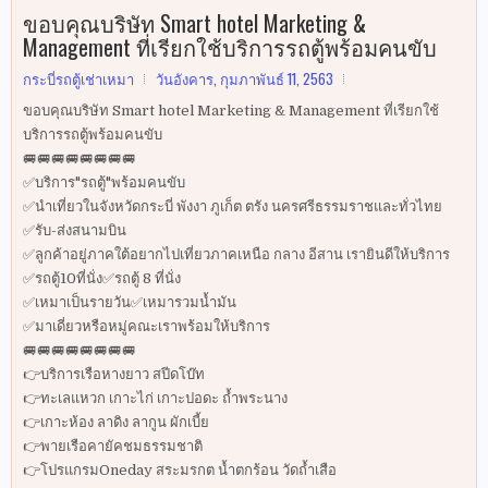
ขอบคุณบริษัท Smart hotel Marketing &
Management ที่เรียกใช้บริการรถตู้พร้อมคนขับ
กระบี่รถตู้เช่าเหมา
วันอังคาร, กุมภาพันธ์ 11, 2563
ขอบคุณบริษัท Smart hotel Marketing & Management ที่เรียกใช้
บริการรถตู้พร้อมคนขับ
🚐🚐🚐🚐🚐🚐🚐🚐
✅บริการ"รถตู้"พร้อมคนขับ
✅นำเที่ยวในจังหวัดกระบี่ พังงา ภูเก็ต ตรัง นครศรีธรรมราชและทั่วไทย
✅รับ-ส่งสนามบิน
✅ลูกค้าอยู่ภาคใต้อยากไปเที่ยวภาคเหนือ กลาง อีสาน เรายินดีให้บริการ
✅รถตู้10ที่นั่ง✅รถตู้ 8 ที่นั่ง
✅เหมาเป็นรายวัน✅เหมารวมน้ำมัน
✅มาเดี่ยวหรือหมู่คณะเราพร้อมให้บริการ
🚐🚐🚐🚐🚐🚐🚐🚐
👉บริการเรือหางยาว สปีดโบ๊ท
👉ทะเลแหวก เกาะไก่ เกาะปอดะ ถ้ำพระนาง
👉เกาะห้อง ลาดิง ลากูน ผักเบี้ย
👉พายเรือคายัคชมธรรมชาติ
👉โปรแกรมOneday สระมรกต น้ำตกร้อน วัดถ้ำเสือ