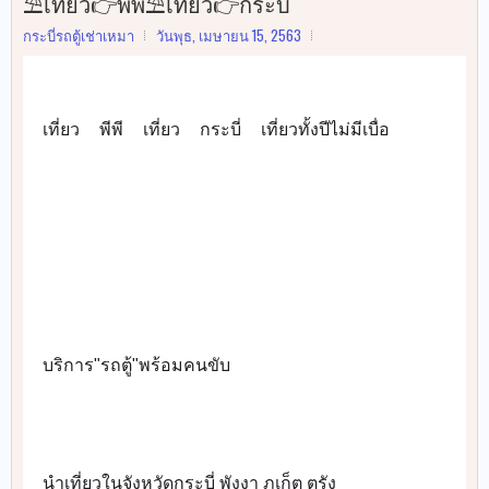
⛱เที่ยว👉พีพี⛱เที่ยว👉กระบี่
กระบี่รถตู้เช่าเหมา
วันพุธ, เมษายน 15, 2563
เที่ยว
พีพี
เที่ยว
กระบี่
เที่ยวทั้งปีไม่มีเบื่อ
⛱
👉
⛱
👉
💚
‼️
🛶
🛶
🛶
🛶
🛶
บริการ"รถตู้"พร้อมคนขับ
👉
นำเที่ยวในจังหวัดกระบี่ พังงา ภูเก็ต ตรัง 
👉