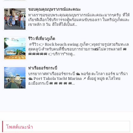
ขอบคุณคุณบุษราภรณ์และคณะ
ทางเราขอขอบพระคุณคุณบุษราภรณ์และคณะมากๆครับ ที่ให้
เกียรติเลือกใช้บริการรถตู้พร้อมคนขับของเรา ในทริปภูเก็ตและ
เขาหลัก 3 วัน ดีใจที่ได้เป็นส่...
รีวิว ที่เที่ยวภูเก็ต
#รีวิว 👉 Rock beach swing ภูเก็ต👈จุดถ่ายรูปสวยริมทะเล
สุดคลู💦สำหรับคนที่ชื่นชอบการถ่ายภาพ📸ไม่ควรพลาด‼️ 🚐
🚐🚐🚐🚐🚐 👉บริการ"รถตู...
ท่าเรือยอร์ชกระบี่
บรรยากาศท่าเรือยอร์ชกระบี่ 🛳 พอร์ต ตะโกลา ยอร์ช มารีน่า
🛳 Port Takola Yacht Marina 📌 ตั้งอยู่ หมู่6 ต.ไสไทย
อ.เมืองกระบี่ 🚐 🚐 🚐 🚐 🚐...
โพสต์แนะนำ