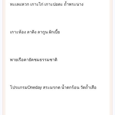
ทะเลแหวก เกาะไก่ เกาะปอดะ ถ้ำพระนาง
👉
เกาะห้อง ลาดิง ลากูน ผักเบี้ย
👉
พายเรือคายัคชมธรรมชาติ
👉
โปรแกรมOneday สระมรกต น้ำตกร้อน วัดถ้ำเสือ
👉