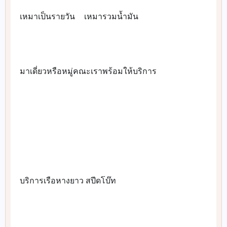
เหมาเป็นรายวัน
เหมารวมน้ำมัน
👉
✅
มาเดี่ยวหรือหมู่คณะเราพร้อมให้บริการ
👉
⛵️
⛵️
⛵️
⛵️
⛵️
⛵️
บริการเรือหางยาว สปีดโบ๊ท
👉