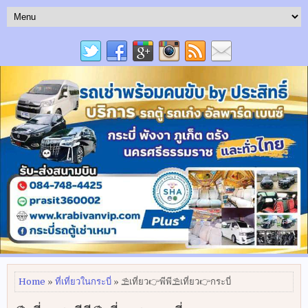
Home
»
ที่เที่ยวในกระบี่
» ⛱เที่ยว👉พีพี⛱เที่ยว👉กระบี่