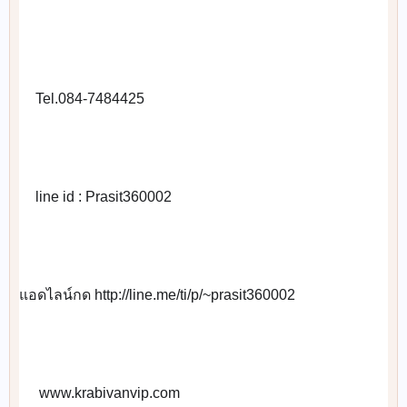
☎️
☎️
☎️
☎️
☎️
☎️
Tel.084-7484425
📞
line id : Prasit360002
📲
แอดไลน์กด http://line.me/ti/p/~prasit360002
 www.krabivanvip.com
🌐