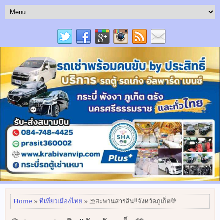
Home
»
ที่เที่ยวเมืองไทย
» ⛱สะพานสารสิน‼️จังหวัดภูเก็ต💚