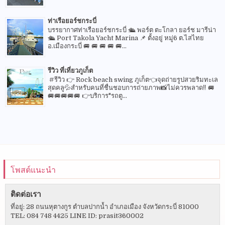
ท่าเรือยอร์ชกระบี่
บรรยากาศท่าเรือยอร์ชกระบี่ 🛳 พอร์ต ตะโกลา ยอร์ช มารีน่า
🛳 Port Takola Yacht Marina 📌 ตั้งอยู่ หมู่6 ต.ไสไทย
อ.เมืองกระบี่ 🚐 🚐 🚐 🚐 🚐...
รีวิว ที่เที่ยวภูเก็ต
#รีวิว 👉 Rock beach swing ภูเก็ต👈จุดถ่ายรูปสวยริมทะเล
สุดคลู💦สำหรับคนที่ชื่นชอบการถ่ายภาพ📸ไม่ควรพลาด‼️ 🚐
🚐🚐🚐🚐🚐 👉บริการ"รถตู...
โพสต์แนะนำ
ติดต่อเรา
ที่อยู่: 28 ถนนหุตางกูร ตำบลปากน้ำ อำเภอเมือง จังหวัดกระบี่ 81000
TEL: 084 748 4425 LINE ID: prasit360002