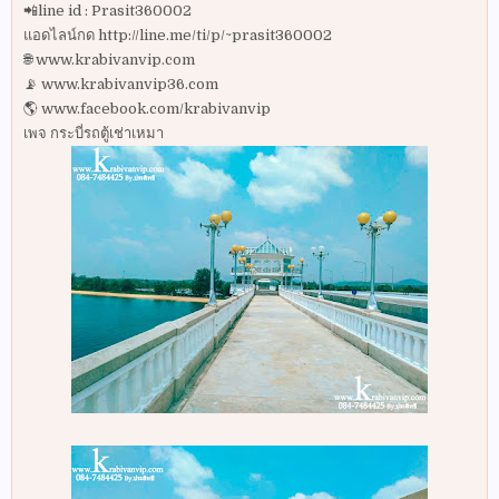
📲line id : Prasit360002
แอดไลน์กด http://line.me/ti/p/~prasit360002
🌐 www.krabivanvip.com
📡 www.krabivanvip36.com
🌎 www.facebook.com/krabivanvip
เพจ กระบี่รถตู้เช่าเหมา