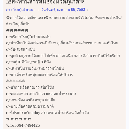
⛱สะพานสารสิน‼️จังหวัดภูเก็ต💚
กระบี่รถตู้เช่าเหมา
วันจันทร์, เมษายน 06, 2563
🚫ภายใต้ความเงียบเหงา🚫ซ่อนความสวยงาม💞ไว้เสมอ⛱สะพานสารสิน‼️
จังหวัดภูเก็ต💚
🚐🚐🚐🚐🚐🚐
👉บริการ"รถตู้"พร้อมคนขับ
👉นำเที่ยวในจังหวัดกระบี่ พังงา ภูเก็ต ตรัง นครศรีธรรมราชและทั่วไทย
👉รับ-ส่งสนามบิน
👉ลูกค้าอยู่ภาคใต้อยากไปเที่ยวภาคเหนือ กลาง อีสาน เรายินดีให้บริการ
👉รถตู้10ที่นั่ง👉รถตู้ 8 ที่นั่ง
👉เหมาเป็นรายวัน✅เหมารวมน้ำมัน
👉มาเดี่ยวหรือหมู่คณะเราพร้อมให้บริการ
⛵️⛵️⛵️⛵️⛵️⛵️
👉บริการเรือหางยาว สปีดโบ๊ท
👉ทะเลแหวก เกาะไก่ เกาะปอดะ ถ้ำพระนาง
👉เกาะห้อง ลาดิง ลากูน ผักเบี้ย
👉พายเรือคายัคชมธรรมชาติ
👉โปรแกรมOneday สระมรกต น้ำตกร้อน วัดถ้ำเสือ
☎️ ☎️ ☎️ ☎️ ☎️ ☎️
📞Tel.084-7484425