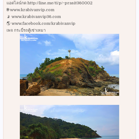
แอดไลน์กด http://line.me/ti/p/~prasit360002
🌐 www.krabivanvip.com
📡 www.krabivanvip36.com
🌎 www.facebook.com/krabivanvip
เพจ กระบี่รถตู้เช่าเหมา