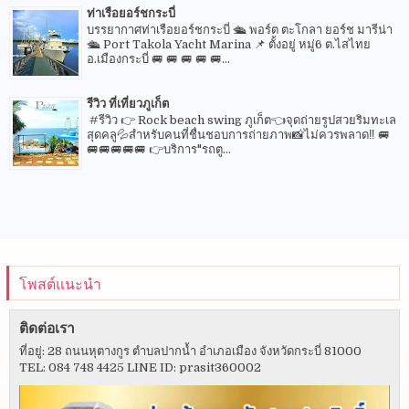
ท่าเรือยอร์ชกระบี่
บรรยากาศท่าเรือยอร์ชกระบี่ 🛳 พอร์ต ตะโกลา ยอร์ช มารีน่า
🛳 Port Takola Yacht Marina 📌 ตั้งอยู่ หมู่6 ต.ไสไทย
อ.เมืองกระบี่ 🚐 🚐 🚐 🚐 🚐...
รีวิว ที่เที่ยวภูเก็ต
#รีวิว 👉 Rock beach swing ภูเก็ต👈จุดถ่ายรูปสวยริมทะเล
สุดคลู💦สำหรับคนที่ชื่นชอบการถ่ายภาพ📸ไม่ควรพลาด‼️ 🚐
🚐🚐🚐🚐🚐 👉บริการ"รถตู...
โพสต์แนะนำ
ติดต่อเรา
ที่อยู่: 28 ถนนหุตางกูร ตำบลปากน้ำ อำเภอเมือง จังหวัดกระบี่ 81000
TEL: 084 748 4425 LINE ID: prasit360002