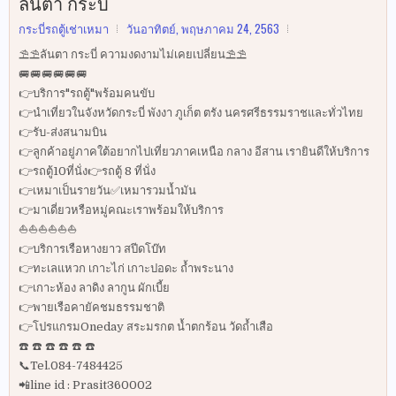
ลันตา กระบี่
กระบี่รถตู้เช่าเหมา
วันอาทิตย์, พฤษภาคม 24, 2563
⛱⛱ลันตา กระบี่ ความงดงามไม่เคยเปลี่ยน⛱⛱
🚐🚐🚐🚐🚐🚐
👉บริการ"รถตู้"พร้อมคนขับ
👉นำเที่ยวในจังหวัดกระบี่ พังงา ภูเก็ต ตรัง นครศรีธรรมราชและทั่วไทย
👉รับ-ส่งสนามบิน
👉ลูกค้าอยู่ภาคใต้อยากไปเที่ยวภาคเหนือ กลาง อีสาน เรายินดีให้บริการ
👉รถตู้10ที่นั่ง👉รถตู้ 8 ที่นั่ง
👉เหมาเป็นรายวัน✅เหมารวมน้ำมัน
👉มาเดี่ยวหรือหมู่คณะเราพร้อมให้บริการ
⛵️⛵️⛵️⛵️⛵️⛵️
👉บริการเรือหางยาว สปีดโบ๊ท
👉ทะเลแหวก เกาะไก่ เกาะปอดะ ถ้ำพระนาง
👉เกาะห้อง ลาดิง ลากูน ผักเบี้ย
👉พายเรือคายัคชมธรรมชาติ
👉โปรแกรมOneday สระมรกต น้ำตกร้อน วัดถ้ำเสือ
☎️ ☎️ ☎️ ☎️ ☎️ ☎️
📞Tel.084-7484425
📲line id : Prasit360002