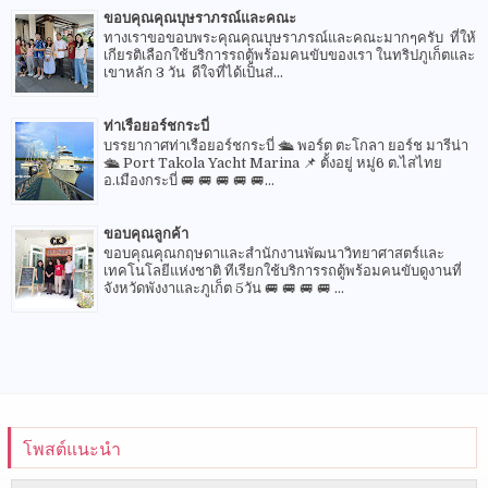
ขอบคุณคุณบุษราภรณ์และคณะ
ทางเราขอขอบพระคุณคุณบุษราภรณ์และคณะมากๆครับ ที่ให้
เกียรติเลือกใช้บริการรถตู้พร้อมคนขับของเรา ในทริปภูเก็ตและ
เขาหลัก 3 วัน ดีใจที่ได้เป็นส่...
ท่าเรือยอร์ชกระบี่
บรรยากาศท่าเรือยอร์ชกระบี่ 🛳 พอร์ต ตะโกลา ยอร์ช มารีน่า
🛳 Port Takola Yacht Marina 📌 ตั้งอยู่ หมู่6 ต.ไสไทย
อ.เมืองกระบี่ 🚐 🚐 🚐 🚐 🚐...
ขอบคุณลูกค้า
ขอบคุณคุณกฤษดาและสำนักงานพัฒนาวิทยาศาสตร์และ
เทคโนโลยีแห่งชาติ ทีเรียกใช้บริการรถตู้พร้อมคนขับดูงานที่
จังหวัดพังงาและภูเก็ต 5วัน 🚐 🚐 🚐 🚐 ...
โพสต์แนะนำ