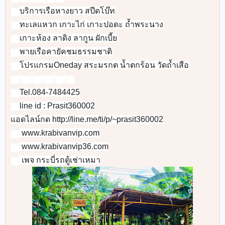
👉
👉
👉
👉
👉
☎️
☎️
☎️
☎️
☎️
☎️
📞
line id : Prasit360002

📲
🌐
📡
 เพจ กระบี่รถตู้เช่าเหมา
🌎