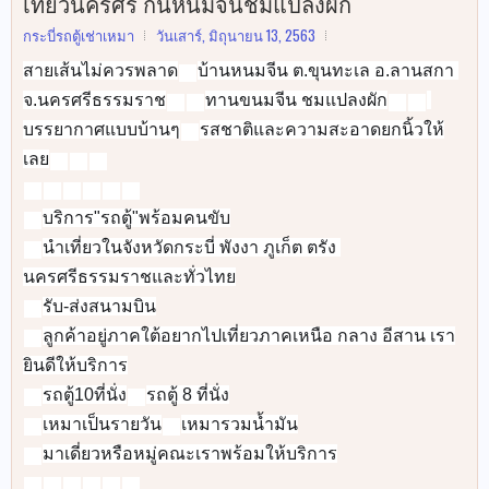
เที่ยวนครศรี กินหนมจีนชมแปลงผัก
กระบี่รถตู้เช่าเหมา
วันเสาร์, มิถุนายน 13, 2563
สายเส้นไม่ควรพลาด
บ้านหนมจีน ต.ขุนทะเล อ.ลานสกา 
‼️
จ.นครศรีธรรมราช
ทานขนมจีน ชมแปลงผัก
🍜
🍝
🥬
🥬
บรรยากาศแบบบ้านๆ
รสชาติและความสะอาดยกนิ้วให้
🏡
เลย
👍
👍
👍
🚐
🚐
🚐
🚐
🚐
🚐
👉
นำเที่ยวในจังหวัดกระบี่ พังงา ภูเก็ต ตรัง 
👉
👉
ลูกค้าอยู่ภาคใต้อยากไปเที่ยวภาคเหนือ กลาง อีสาน เรา
👉
รถตู้10ที่นั่ง
👉
👉
เหมาเป็นรายวัน
👉
✅
👉
⛵️
⛵️
⛵️
⛵️
⛵️
⛵️