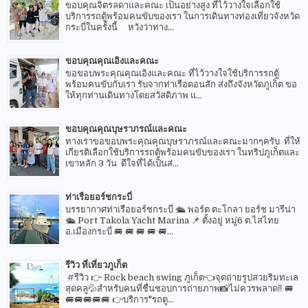
ขอบคุณจิตรลดาและคณะ เป็นอย่างสูง ที่ไว้วางใจเลือกใช้
บริการรถตู้พร้อมคนขับของเรา ในการเดินทางท่องเที่ยวจังหวัด
กระบี่ในครั้งนี้ หวังว่าทาง...
ขอบคุณคุณเอิงและคณะ
ขอขอบพระคุณคุณเอิงและคณะ ที่ไว้วางใจใช้บริการรถตู้
พร้อมคนขับกับเรา รับจากท่าเรือดอนสัก ส่งถึงจังหวัดภูเก็ต ขอ
ให้ทุกท่านเดินทางโดยสวัสดิภาพ แ...
ขอบคุณคุณบุษราภรณ์และคณะ
ทางเราขอขอบพระคุณคุณบุษราภรณ์และคณะมากๆครับ ที่ให้
เกียรติเลือกใช้บริการรถตู้พร้อมคนขับของเรา ในทริปภูเก็ตและ
เขาหลัก 3 วัน ดีใจที่ได้เป็นส่...
ท่าเรือยอร์ชกระบี่
บรรยากาศท่าเรือยอร์ชกระบี่ 🛳 พอร์ต ตะโกลา ยอร์ช มารีน่า
🛳 Port Takola Yacht Marina 📌 ตั้งอยู่ หมู่6 ต.ไสไทย
อ.เมืองกระบี่ 🚐 🚐 🚐 🚐 🚐...
รีวิว ที่เที่ยวภูเก็ต
#รีวิว 👉 Rock beach swing ภูเก็ต👈จุดถ่ายรูปสวยริมทะเล
สุดคลู💦สำหรับคนที่ชื่นชอบการถ่ายภาพ📸ไม่ควรพลาด‼️ 🚐
🚐🚐🚐🚐🚐 👉บริการ"รถตู...