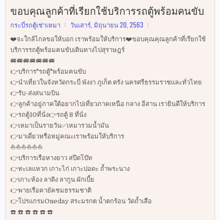
ขอบคุณลูกค้าที่เรียกใช้บริการรถตู้พร้อมคนขับ
กระบี่รถตู้เช่าเหมา
วันเสาร์, มิถุนายน 20, 2563
❤️จะใกล้ไกลขอให้บอก เราพร้อมให้บริการ❤️ขอบคุณคุณลูกค้าที่เรียกใช้
บริการรถตู้พร้อมคนขับเดินทางไปสุราษฎร์
🚐🚐🚐🚐🚐🚐🚐
👉บริการ"รถตู้"พร้อมคนขับ
👉นำเที่ยวในจังหวัดกระบี่ พังงา ภูเก็ต ตรัง นครศรีธรรมราชและทั่วไทย
👉รับ-ส่งสนามบิน
👉ลูกค้าอยู่ภาคใต้อยากไปเที่ยวภาคเหนือ กลาง อีสาน เรายินดีให้บริการ
👉รถตู้10ที่นั่ง👉รถตู้ 8 ที่นั่ง
👉เหมาเป็นรายวัน✅เหมารวมน้ำมัน
👉มาเดี่ยวหรือหมู่คณะเราพร้อมให้บริการ
⛵️⛵️⛵️⛵️⛵️⛵️
👉บริการเรือหางยาว สปีดโบ๊ท
👉ทะเลแหวก เกาะไก่ เกาะปอดะ ถ้ำพระนาง
👉เกาะห้อง ลาดิง ลากูน ผักเบี้ย
👉พายเรือคายัคชมธรรมชาติ
👉โปรแกรมOneday สระมรกต น้ำตกร้อน วัดถ้ำเสือ
☎️ ☎️ ☎️ ☎️ ☎️ ☎️