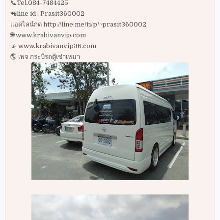
📞Tel.084-7484425
📲line id : Prasit360002
แอดไลน์กด http://line.me/ti/p/~prasit360002
🌐 www.krabivanvip.com
📡 www.krabivanvip36.com
🌎 เพจ กระบี่รถตู้เช่าเหมา