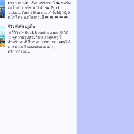
บรรยากาศท่าเรือยอร์ชกระบี่ 🛳 พอร์ต
ตะโกลา ยอร์ช มารีน่า 🛳 Port
Takola Yacht Marina 📌 ตั้งอยู่ หมู่6
ต.ไสไทย อ.เมืองกระบี่ 🚐 🚐 🚐 🚐 🚐...
รีวิว ที่เที่ยวภูเก็ต
#รีวิว 👉 Rock beach swing ภูเก็ต
👈จุดถ่ายรูปสวยริมทะเลสุดคลู💦
สำหรับคนที่ชื่นชอบการถ่ายภาพ📸ไม่
ควรพลาด‼️ 🚐🚐🚐🚐🚐🚐 👉
บริการ"รถตู...