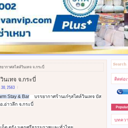
รรยากาศสไตล์วินเทจ จ.กระบี่
ินเทจ จ.กระบี่
ติดต่อ
น 30, 2563
rm Stay & Bar
บรรยากาศร้านเก๋ๆสไตล์วินเทจ บัส
📌
Popula
บทควา