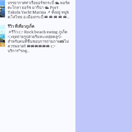
บรรยากาศท่าเรือยอร์ชกระบี่ 🛳 พอร์ต
ตะโกลา ยอร์ช มารีน่า 🛳 Port
Takola Yacht Marina 📌 ตั้งอยู่ หมู่6
ต.ไสไทย อ.เมืองกระบี่ 🚐 🚐 🚐 🚐 🚐...
รีวิว ที่เที่ยวภูเก็ต
#รีวิว 👉 Rock beach swing ภูเก็ต
👈จุดถ่ายรูปสวยริมทะเลสุดคลู💦
สำหรับคนที่ชื่นชอบการถ่ายภาพ📸ไม่
ควรพลาด‼️ 🚐🚐🚐🚐🚐🚐 👉
บริการ"รถตู...