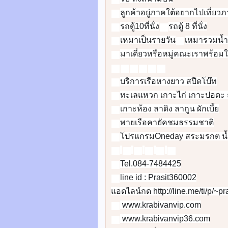
👉
👉
รถตู้10ที่นั่ง
👉
👉
เหมาเป็นรายวัน
👉
✅
👉
⛵️
⛵️
⛵️
⛵️
⛵️
⛵️
👉
👉
👉
👉
👉
☎️
☎️
☎️
☎️
☎️
☎️
📞
line id : Prasit360002

📲
🌐
📡