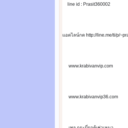
line id : Prasit360002
📲
แอดไลน์กด http://line.me/ti/p/~p
 www.krabivanvip.com
🌐
 www.krabivanvip36.com
📡
 เพจ กระบี่รถตู้เช่าเหมา