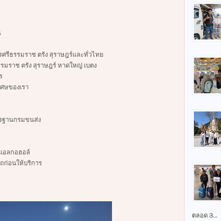
น
นครศรีธรรมราช ตรัง สุราษฎร์และทั่วไทย
ธรรมราช ตรัง สุราษฎร์ หาดใหญ่ เบตง
ร
ิเศษของเรา
ตรฐานกรมขนส่ง
ลแอลกอฮอล์
ก่อนให้บริการ
ตลอด 3...