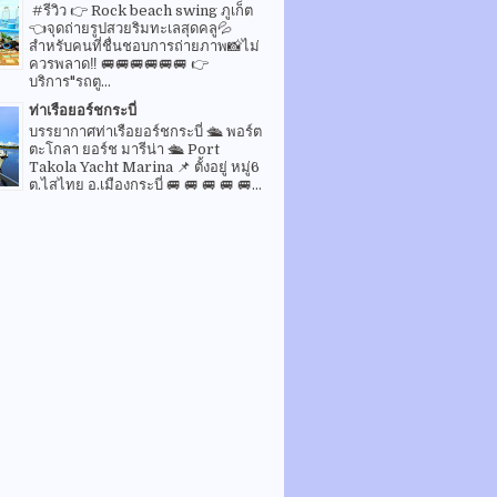
#รีวิว 👉 Rock beach swing ภูเก็ต
👈จุดถ่ายรูปสวยริมทะเลสุดคลู💦
สำหรับคนที่ชื่นชอบการถ่ายภาพ📸ไม่
ควรพลาด‼️ 🚐🚐🚐🚐🚐🚐 👉
บริการ"รถตู...
ท่าเรือยอร์ชกระบี่
บรรยากาศท่าเรือยอร์ชกระบี่ 🛳 พอร์ต
ตะโกลา ยอร์ช มารีน่า 🛳 Port
Takola Yacht Marina 📌 ตั้งอยู่ หมู่6
ต.ไสไทย อ.เมืองกระบี่ 🚐 🚐 🚐 🚐 🚐...