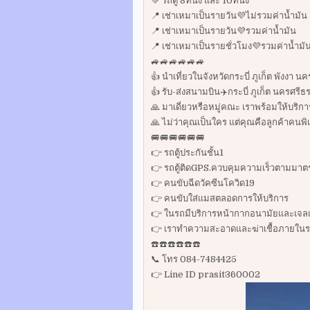
💚 รถตู้ 8ที่นั่ง และ 10ที่นั่ง
📍 เช่าเหมาเป็นรายวัน💜ไม่รวมค่าน้ำมัน
📍 เช่าเหมาเป็นรายวัน💜รวมค่าน้ำมัน
📍 เช่าเหมาเป็นรายชั่วโมง💜รวมค่าน้ำมั
🚙🚙🚙🚙🚙🚙
👍 นำเที่ยวในจังหวัดกระบี่ ภูเก็ต พังงา 
👍 รับ-ส่งสนามบิน✈️กระบี่ ภูเก็ต นครศรี
🙏 มาเดี่ยวหรือหมู่คณะ เราพร้อมให้บริกา
🙏 ไม่ว่าคุณเป็นใคร แต่คุณคือลูกค้าคนพ
🚐🚐🚐🚐🚐🚐
👉 รถตู้ประกันชั้น1
👉 รถตู้ติดGPS.ควบคุมความเร็วตามมา
👉 คนขับฉีดวัคซีนโควิด19
👉 คนขับใส่แมสตลอดการให้บริการ
👉 ในรถมีบริการหน้ากากอนามัยและเจ
👉 เราทำความสะอาดและฆ่าเชื้อภายในรถ
☎️☎️☎️☎️☎️☎️
📞 โทร 084-7484425
👉 Line ID prasit360002