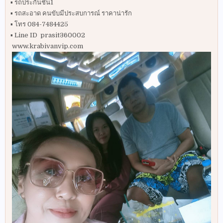
▪️ รถประกันชั้น1
▪️ รถสะอาด คนขับมีประสบการณ์ ราคาน่ารัก
▪️ โทร 084-7484425
▪️ Line ID prasit360002
www.krabivanvip.com