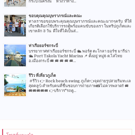
กระบี่ในครั้งนี้ หวังว่าทาง...
ขอบคุณคุณบุษราภรณ์และคณะ
ทางเราขอขอบพระคุณคุณบุษราภรณ์และคณะมากๆครับ ที่ให้
เกียรติเลือกใช้บริการรถตู้พร้อมคนขับของเรา ในทริปภูเก็ตและ
เขาหลัก 3 วัน ดีใจที่ได้เป็นส่...
ท่าเรือยอร์ชกระบี่
บรรยากาศท่าเรือยอร์ชกระบี่ 🛳 พอร์ต ตะโกลา ยอร์ช มารีน่า
🛳 Port Takola Yacht Marina 📌 ตั้งอยู่ หมู่6 ต.ไสไทย
อ.เมืองกระบี่ 🚐 🚐 🚐 🚐 🚐...
รีวิว ที่เที่ยวภูเก็ต
#รีวิว 👉 Rock beach swing ภูเก็ต👈จุดถ่ายรูปสวยริมทะเล
สุดคลู💦สำหรับคนที่ชื่นชอบการถ่ายภาพ📸ไม่ควรพลาด‼️ 🚐
🚐🚐🚐🚐🚐 👉บริการ"รถตู...
โพสต์แนะนำ