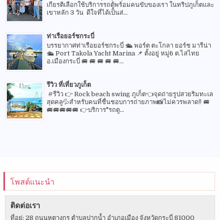
เกียรติเลือกใช้บริการรถตู้พร้อมคนขับของเรา ในทริปภูเก็ตและ
เขาหลัก 3 วัน ดีใจที่ได้เป็นส่...
ท่าเรือยอร์ชกระบี่
บรรยากาศท่าเรือยอร์ชกระบี่ 🛳 พอร์ต ตะโกลา ยอร์ช มารีน่า
🛳 Port Takola Yacht Marina 📌 ตั้งอยู่ หมู่6 ต.ไสไทย
อ.เมืองกระบี่ 🚐 🚐 🚐 🚐 🚐...
รีวิว ที่เที่ยวภูเก็ต
#รีวิว 👉 Rock beach swing ภูเก็ต👈จุดถ่ายรูปสวยริมทะเล
สุดคลู💦สำหรับคนที่ชื่นชอบการถ่ายภาพ📸ไม่ควรพลาด‼️ 🚐
🚐🚐🚐🚐🚐 👉บริการ"รถตู...
โพสต์แนะนำ
ติดต่อเรา
ที่อยู่: 28 ถนนหุตางกูร ตำบลปากน้ำ อำเภอเมือง จังหวัดกระบี่ 81000