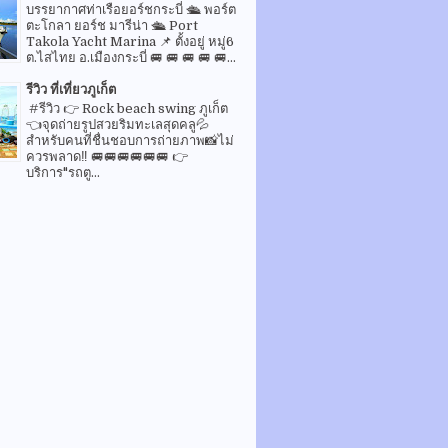
บรรยากาศท่าเรือยอร์ชกระบี่ 🛳 พอร์ต
ตะโกลา ยอร์ช มารีน่า 🛳 Port
Takola Yacht Marina 📌 ตั้งอยู่ หมู่6
ต.ไสไทย อ.เมืองกระบี่ 🚐 🚐 🚐 🚐 🚐...
รีวิว ที่เที่ยวภูเก็ต
#รีวิว 👉 Rock beach swing ภูเก็ต
👈จุดถ่ายรูปสวยริมทะเลสุดคลู💦
สำหรับคนที่ชื่นชอบการถ่ายภาพ📸ไม่
ควรพลาด‼️ 🚐🚐🚐🚐🚐🚐 👉
บริการ"รถตู...