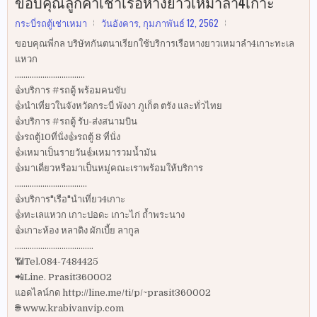
ขอบคุณลูกค้าเช่าเรือหางยาวเหมาลำ4เกาะ
กระบี่รถตู้เช่าเหมา
วันอังคาร, กุมภาพันธ์ 12, 2562
ขอบคุณพี่กล บริษัทกันตนาเรียกใช้บริการเรือหางยาวเหมาลำ4เกาะทะเล
แหวก
.................................
👍บริการ #รถตู้ พร้อมคนขับ
👍นำเที่ยวในจังหวัดกระบี่ พังงา ภูเก็ต ตรัง และทั่วไทย
👍บริการ #รถตู้ รับ-ส่งสนามบิน
👍รถตู้10ที่นั่ง👍รถตู้ 8 ที่นั่ง
👍เหมาเป็นรายวัน👍เหมารวมน้ำมัน
👍มาเดี่ยวหรือมาเป็นหมู่คณะเราพร้อมให้บริการ
..................................
👍บริการ"เรือ"นำเที่ยว4เกาะ
👍ทะเลแหวก เกาะปอดะ เกาะไก่ ถ้ำพระนาง
👍เกาะห้อง หลาดิง ผักเบี้ย ลากูล
.....................................
📶Tel.084-7484425
📲Line. Prasit360002
แอดไลน์กด http://line.me/ti/p/~prasit360002
🌐 www.krabivanvip.com