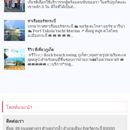
เกียรติเลือกใช้บริการรถตู้พร้อมคนขับของเรา ในทริปภูเก็ตและ
เขาหลัก 3 วัน ดีใจที่ได้เป็นส่...
ท่าเรือยอร์ชกระบี่
บรรยากาศท่าเรือยอร์ชกระบี่ 🛳 พอร์ต ตะโกลา ยอร์ช มารีน่า
🛳 Port Takola Yacht Marina 📌 ตั้งอยู่ หมู่6 ต.ไสไทย
อ.เมืองกระบี่ 🚐 🚐 🚐 🚐 🚐...
รีวิว ที่เที่ยวภูเก็ต
#รีวิว 👉 Rock beach swing ภูเก็ต👈จุดถ่ายรูปสวยริมทะเล
สุดคลู💦สำหรับคนที่ชื่นชอบการถ่ายภาพ📸ไม่ควรพลาด‼️ 🚐
🚐🚐🚐🚐🚐 👉บริการ"รถตู...
โพสต์แนะนำ
ติดต่อเรา
ที่อยู่: 28 ถนนหุตางกูร ตำบลปากน้ำ อำเภอเมือง จังหวัดกระบี่ 81000