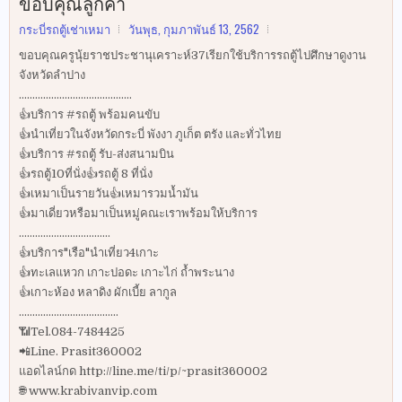
ขอบคุณลูกค้า
กระบี่รถตู้เช่าเหมา
วันพุธ, กุมภาพันธ์ 13, 2562
ขอบคุณครูนุ้ยราชประชานุเคราะห์37เรียกใช้บริการรถตู้ไปศึกษาดูงาน
จังหวัดลำปาง
..........................................
👍บริการ #รถตู้ พร้อมคนขับ
👍นำเที่ยวในจังหวัดกระบี่ พังงา ภูเก็ต ตรัง และทั่วไทย
👍บริการ #รถตู้ รับ-ส่งสนามบิน
👍รถตู้10ที่นั่ง👍รถตู้ 8 ที่นั่ง
👍เหมาเป็นรายวัน👍เหมารวมน้ำมัน
👍มาเดี่ยวหรือมาเป็นหมู่คณะเราพร้อมให้บริการ
..................................
👍บริการ"เรือ"นำเที่ยว4เกาะ
👍ทะเลแหวก เกาะปอดะ เกาะไก่ ถ้ำพระนาง
👍เกาะห้อง หลาดิง ผักเบี้ย ลากูล
.....................................
📶Tel.084-7484425
📲Line. Prasit360002
แอดไลน์กด http://line.me/ti/p/~prasit360002
🌐 www.krabivanvip.com