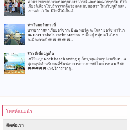
ทางเราขอขอบพระคุณคุณบุษราภรณ์และคณะมากๆครับ ที่ให้
เกียรติเลือกใช้บริการรถตู้พร้อมคนขับของเรา ในทริปภูเก็ตและ
เขาหลัก 3 วัน ดีใจที่ได้เป็นส่...
ท่าเรือยอร์ชกระบี่
บรรยากาศท่าเรือยอร์ชกระบี่ 🛳 พอร์ต ตะโกลา ยอร์ช มารีน่า
🛳 Port Takola Yacht Marina 📌 ตั้งอยู่ หมู่6 ต.ไสไทย
อ.เมืองกระบี่ 🚐 🚐 🚐 🚐 🚐...
รีวิว ที่เที่ยวภูเก็ต
#รีวิว 👉 Rock beach swing ภูเก็ต👈จุดถ่ายรูปสวยริมทะเล
สุดคลู💦สำหรับคนที่ชื่นชอบการถ่ายภาพ📸ไม่ควรพลาด‼️ 🚐
🚐🚐🚐🚐🚐 👉บริการ"รถตู...
โพสต์แนะนำ
ติดต่อเรา