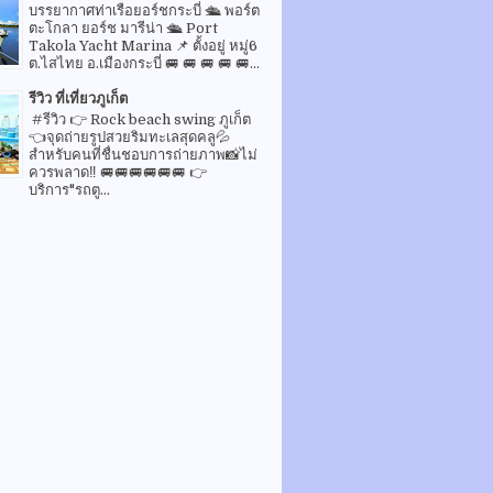
บรรยากาศท่าเรือยอร์ชกระบี่ 🛳 พอร์ต
ตะโกลา ยอร์ช มารีน่า 🛳 Port
Takola Yacht Marina 📌 ตั้งอยู่ หมู่6
ต.ไสไทย อ.เมืองกระบี่ 🚐 🚐 🚐 🚐 🚐...
รีวิว ที่เที่ยวภูเก็ต
#รีวิว 👉 Rock beach swing ภูเก็ต
👈จุดถ่ายรูปสวยริมทะเลสุดคลู💦
สำหรับคนที่ชื่นชอบการถ่ายภาพ📸ไม่
ควรพลาด‼️ 🚐🚐🚐🚐🚐🚐 👉
บริการ"รถตู...