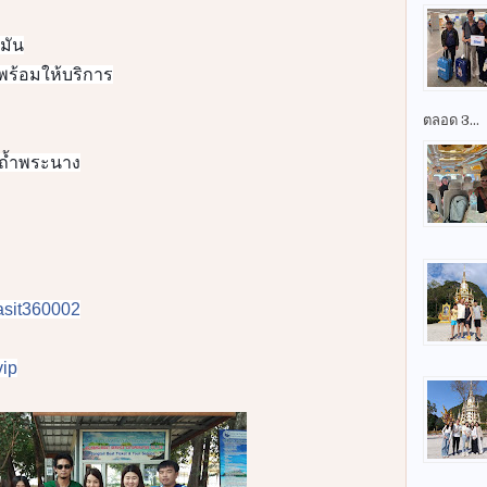
มัน
พร้อมให้บริการ
ตลอด 3...
 ถ้ำพระนาง
prasit360002
ip