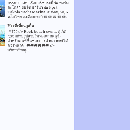
บรรยากาศท่าเรือยอร์ชกระบี่ 🛳 พอร์ต
ตะโกลา ยอร์ช มารีน่า 🛳 Port
Takola Yacht Marina 📌 ตั้งอยู่ หมู่6
ต.ไสไทย อ.เมืองกระบี่ 🚐 🚐 🚐 🚐 🚐...
รีวิว ที่เที่ยวภูเก็ต
#รีวิว 👉 Rock beach swing ภูเก็ต
👈จุดถ่ายรูปสวยริมทะเลสุดคลู💦
สำหรับคนที่ชื่นชอบการถ่ายภาพ📸ไม่
ควรพลาด‼️ 🚐🚐🚐🚐🚐🚐 👉
บริการ"รถตู...